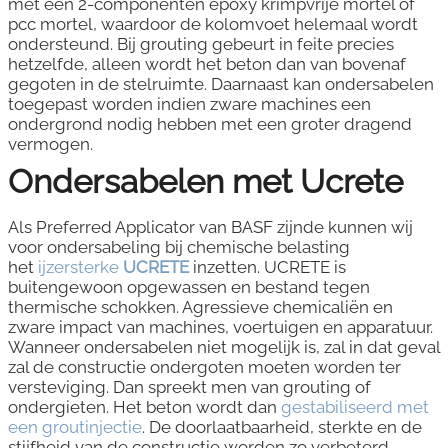
met een 2-componenten epoxy krimpvrije mortel of
pcc mortel, waardoor de kolomvoet helemaal wordt
ondersteund. Bij grouting gebeurt in feite precies
hetzelfde, alleen wordt het beton dan van bovenaf
gegoten in de stelruimte. Daarnaast kan ondersabelen
toegepast worden indien zware machines een
ondergrond nodig hebben met een groter dragend
vermogen.
Ondersabelen met Ucrete
Als Preferred Applicator van BASF zijnde kunnen wij
voor ondersabeling bij chemische belasting
het
ijzersterke
UCRETE
inzetten. UCRETE is
buitengewoon opgewassen en bestand tegen
thermische schokken. Agressieve chemicaliën en
zware impact van machines, voertuigen en apparatuur.
Wanneer ondersabelen niet mogelijk is, zal in dat geval
zal de constructie ondergoten moeten worden ter
versteviging. Dan spreekt men van grouting of
ondergieten. Het beton wordt dan
gestabiliseerd met
een groutinjectie
. De doorlaatbaarheid, sterkte en de
stijfheid van de constructie worden zo verbeterd.