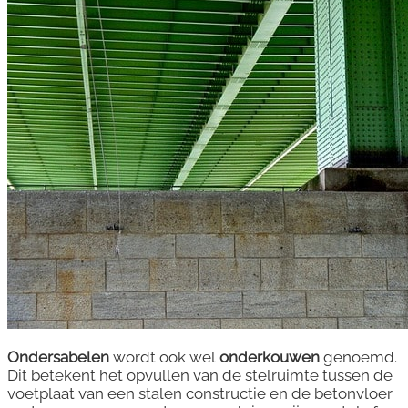
Ondersabelen
wordt ook wel
onderkouwen
genoemd.
Dit betekent het opvullen van de stelruimte tussen de
voetplaat van een stalen constructie en de betonvloer