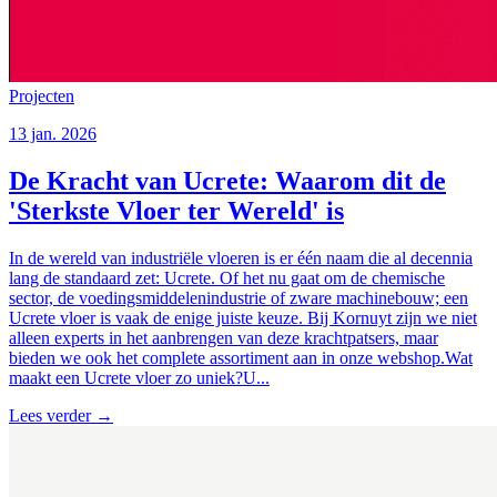
Projecten
13 jan. 2026
De Kracht van Ucrete: Waarom dit de
'Sterkste Vloer ter Wereld' is
In de wereld van industriële vloeren is er één naam die al decennia
lang de standaard zet: Ucrete. Of het nu gaat om de chemische
sector, de voedingsmiddelenindustrie of zware machinebouw; een
Ucrete vloer is vaak de enige juiste keuze. Bij Kornuyt zijn we niet
alleen experts in het aanbrengen van deze krachtpatsers, maar
bieden we ook het complete assortiment aan in onze webshop.Wat
maakt een Ucrete vloer zo uniek?U...
Lees verder
→