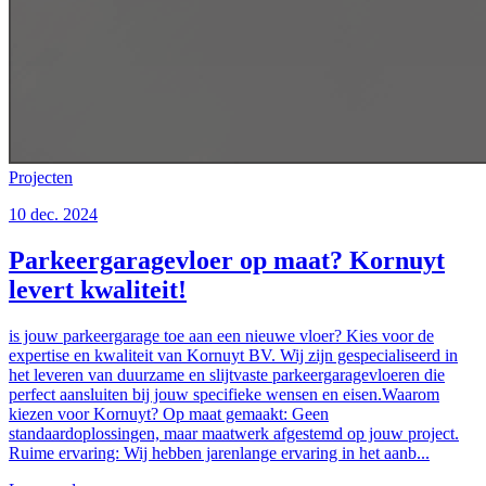
Projecten
10 dec. 2024
Parkeergaragevloer op maat? Kornuyt
levert kwaliteit!
is jouw parkeergarage toe aan een nieuwe vloer? Kies voor de
expertise en kwaliteit van Kornuyt BV. Wij zijn gespecialiseerd in
het leveren van duurzame en slijtvaste parkeergaragevloeren die
perfect aansluiten bij jouw specifieke wensen en eisen.Waarom
kiezen voor Kornuyt? Op maat gemaakt: Geen
standaardoplossingen, maar maatwerk afgestemd op jouw project.
Ruime ervaring: Wij hebben jarenlange ervaring in het aanb...