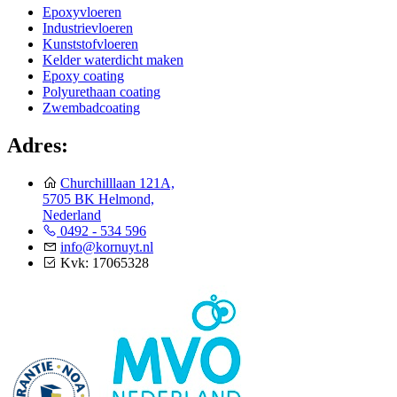
Epoxyvloeren
Industrievloeren
Kunststofvloeren
Kelder waterdicht maken
Epoxy coating
Polyurethaan coating
Zwembadcoating
Adres:
Churchilllaan 121A,
5705 BK Helmond,
Nederland
0492 - 534 596
info@kornuyt.nl
Kvk: 17065328