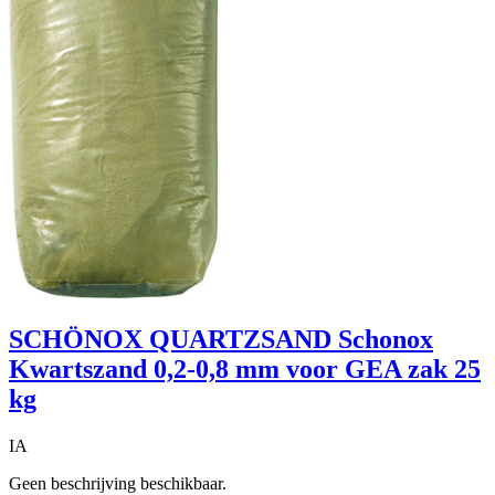
SCHÖNOX QUARTZSAND Schonox
Kwartszand 0,2-0,8 mm voor GEA zak 25
kg
IA
Geen beschrijving beschikbaar.