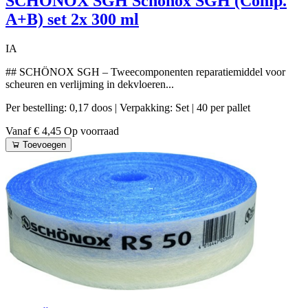
SCHÖNOX SGH Schonox SGH (Comp.
A+B) set 2x 300 ml
IA
## SCHÖNOX SGH – Tweecomponenten reparatiemiddel voor
scheuren en verlijming in dekvloeren...
Per bestelling: 0,17 doos
| Verpakking: Set
| 40 per pallet
Vanaf € 4,45
Op voorraad
Toevoegen