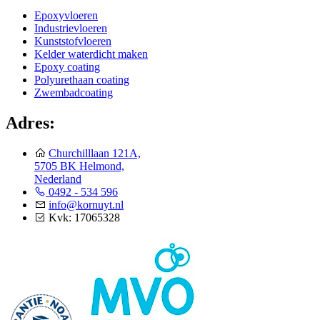
Epoxyvloeren
Industrievloeren
Kunststofvloeren
Kelder waterdicht maken
Epoxy coating
Polyurethaan coating
Zwembadcoating
Adres:
Churchilllaan 121A,
5705 BK Helmond,
Nederland
0492 - 534 596
info@kornuyt.nl
Kvk: 17065328