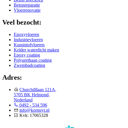
Betonreparatie
Vloerrenovatie
Veel bezocht:
Epoxyvloeren
Industrievloeren
Kunststofvloeren
Kelder waterdicht maken
Epoxy coating
Polyurethaan coating
Zwembadcoating
Adres:
Churchilllaan 121A,
5705 BK Helmond,
Nederland
0492 - 534 596
info@kornuyt.nl
Kvk: 17065328