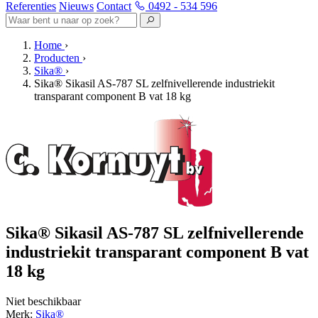
Referenties
Nieuws
Contact
0492 - 534 596
Home
›
Producten
›
Sika®
›
Sika® Sikasil AS-787 SL zelfnivellerende industriekit
transparant component B vat 18 kg
Sika® Sikasil AS-787 SL zelfnivellerende
industriekit transparant component B vat
18 kg
Niet beschikbaar
Merk:
Sika®