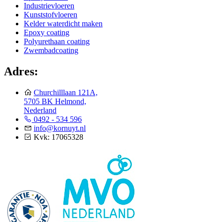
Industrievloeren
Kunststofvloeren
Kelder waterdicht maken
Epoxy coating
Polyurethaan coating
Zwembadcoating
Adres:
Churchilllaan 121A,
5705 BK Helmond,
Nederland
0492 - 534 596
info@kornuyt.nl
Kvk: 17065328