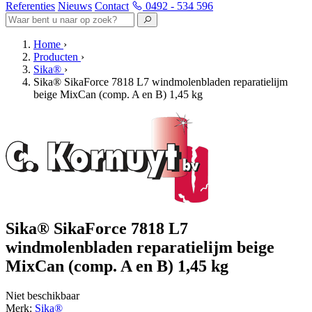
Referenties
Nieuws
Contact
0492 - 534 596
Home
›
Producten
›
Sika®
›
Sika® SikaForce 7818 L7 windmolenbladen reparatielijm
beige MixCan (comp. A en B) 1,45 kg
Sika® SikaForce 7818 L7
windmolenbladen reparatielijm beige
MixCan (comp. A en B) 1,45 kg
Niet beschikbaar
Merk:
Sika®