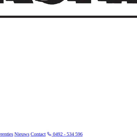
renties
Nieuws
Contact
0492 - 534 596