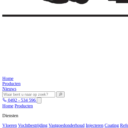
Home
Producten
Nieuws
0492 - 534 596
Home
Producten
Diensten
Vloeren
Vochtbestrijding
Vastgoedonderhoud
Injecteren
Coating
Refe