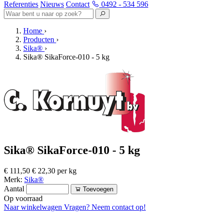
Referenties
Nieuws
Contact
0492 - 534 596
Home
›
Producten
›
Sika®
›
Sika® SikaForce-010 - 5 kg
Sika® SikaForce-010 - 5 kg
€ 111,50
€ 22,30 per kg
Merk:
Sika®
Aantal
Toevoegen
Op voorraad
Naar winkelwagen
Vragen? Neem contact op!