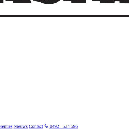
renties
Nieuws
Contact
0492 - 534 596