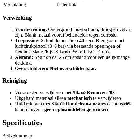
Verpakking
1 liter blik
Verwerking
Voorbereiding:
Ondergrond moet schoon, droog en vetvrij
zijn. Blank metaal vooraf behandelen tegen corrosie.
Toepassing:
Schud de bus circa 40 keer. Breng aan met
luchtdrukpistool (3–6 bar) via bestaande openingen of
flexibele slang (bijv. Sika® CW of UBC+ Gun).
Afstand:
Spuit op ca. 25 cm afstand voor een gelijkmatige
dekking.
Overschilderen:
Niet overschilderbaar.
Reiniging
Verse resten verwijderen met
Sika® Remover-208
Uitgehard materiaal alleen
mechanisch
te verwijderen
Huid reinigen met
Sika® Handclean-doekjes
of industriële
handreiniger –
geen oplosmiddelen gebruiken
Specificaties
Artikelnummer