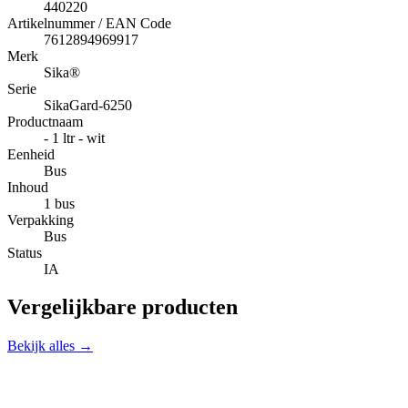
440220
Artikelnummer / EAN Code
7612894969917
Merk
Sika®
Serie
SikaGard-6250
Productnaam
- 1 ltr - wit
Eenheid
Bus
Inhoud
1 bus
Verpakking
Bus
Status
IA
Vergelijkbare producten
Bekijk alles →