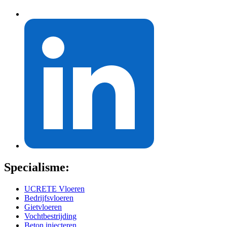
Specialisme:
UCRETE Vloeren
Bedrijfsvloeren
Gietvloeren
Vochtbestrijding
Beton injecteren