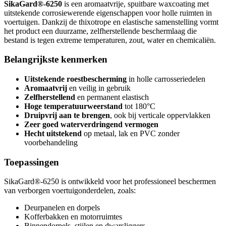
SikaGard®-6250
is een aromaatvrije, spuitbare waxcoating met
uitstekende corrosiewerende eigenschappen voor holle ruimten in
voertuigen. Dankzij de thixotrope en elastische samenstelling vormt
het product een duurzame, zelfherstellende beschermlaag die
bestand is tegen extreme temperaturen, zout, water en chemicaliën.
Belangrijkste kenmerken
Uitstekende roestbescherming
in holle carrosseriedelen
Aromaatvrij
en veilig in gebruik
Zelfherstellend
en permanent elastisch
Hoge temperatuurweerstand
tot 180°C
Druipvrij aan te brengen
, ook bij verticale oppervlakken
Zeer goed waterverdringend vermogen
Hecht uitstekend
op metaal, lak en PVC zonder
voorbehandeling
Toepassingen
SikaGard®-6250 is ontwikkeld voor het professioneel beschermen
van verborgen voertuigonderdelen, zoals:
Deurpanelen en dorpels
Kofferbakken en motorruimtes
Binnendorpels, stijlen en dwarsliggers