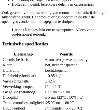
Holtes en moeilijk bereikbare delen van carrosserieën
Ook geschikt voor conservering van motorruimtes dankzij de hoge
hittebestendigheid. Het product dringt door tot in de kleinste
openingen zonder uit drainagegaten te druipen.
Let op:
Niet geschikt om te overspuiten. Alleen voor
professioneel gebruik.
Technische specificaties
Eigenschap
Waarde
Chemische basis
Aromaatvrije waxoplossing
Kleur
Wit, licht transparant
Uitharding
Luchtdrogend
Dichtheid (vloeibaar)
± 0,85 kg/l
Vaste stofgehalte
± 42%
Verwerkingstemperatuur
15 – 25 °C
Laagdikte (nat/droog)
100 µm / 50 µm
Droogtijd
± 5 uur (23°C / 50% r.v.)
Temperatuurbestendigheid
-25 °C tot +180 °C
Houdbaarheid
24 maanden (5 – 25 °C)