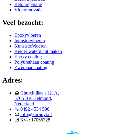
Betonreparatie
Vloerrenovatie
Veel bezocht:
Epoxyvloeren
Industrievloeren
Kunststofvloeren
Kelder waterdicht maken
Epoxy coating
Polyurethaan coating
Zwembadcoating
Adres:
Churchilllaan 121A,
5705 BK Helmond,
Nederland
0492 - 534 596
info@kornuyt.nl
Kvk: 17065328