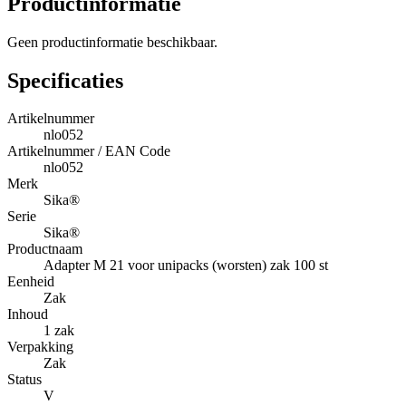
Productinformatie
Geen productinformatie beschikbaar.
Specificaties
Artikelnummer
nlo052
Artikelnummer / EAN Code
nlo052
Merk
Sika®
Serie
Sika®
Productnaam
Adapter M 21 voor unipacks (worsten) zak 100 st
Eenheid
Zak
Inhoud
1 zak
Verpakking
Zak
Status
V