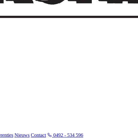
renties
Nieuws
Contact
0492 - 534 596