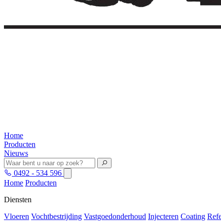
Home
Producten
Nieuws
0492 - 534 596
Home
Producten
Diensten
Vloeren
Vochtbestrijding
Vastgoedonderhoud
Injecteren
Coating
Refe