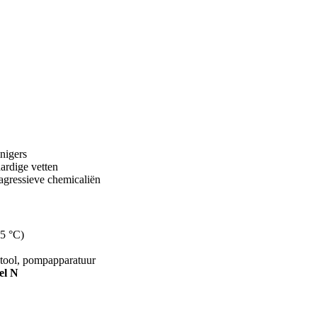
inigers
aardige vetten
agressieve chemicaliën
25 °C)
stool, pompapparatuur
el N