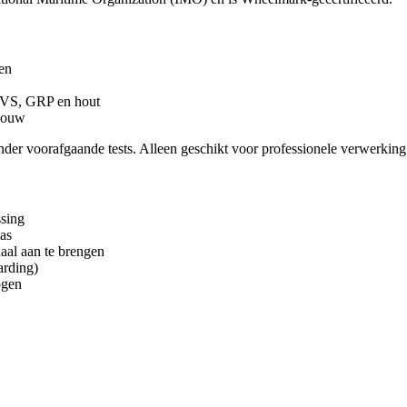
pen
RVS, GRP en hout
sbouw
der voorafgaande tests. Alleen geschikt voor professionele verwerking
ssing
as
aal aan te brengen
arding)
ogen