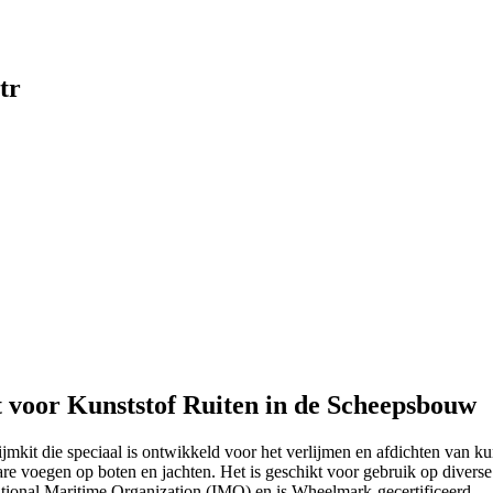
tr
 voor Kunststof Ruiten in de Scheepsbouw
kit die speciaal is ontwikkeld voor het verlijmen en afdichten van ku
tbare voegen op boten en jachten. Het is geschikt voor gebruik op div
tional Maritime Organization (IMO) en is Wheelmark-gecertificeerd.