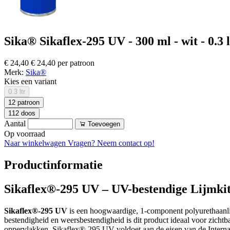
Sika® Sikaflex-295 UV - 300 ml - wit - 0.3 l
€ 24,40
€ 24,40 per patroon
Merk:
Sika®
Kies een variant
0.3 ltr
12 patroon
112 doos
Aantal
Toevoegen
Op voorraad
Naar winkelwagen
Vragen? Neem contact op!
Productinformatie
Sikaflex®-295 UV – UV-bestendige Lijmkit
Sikaflex®-295 UV
is een hoogwaardige, 1-component polyurethaanlijm
bestendigheid en weersbestendigheid is dit product ideaal voor zich
oppervlakken. Sikaflex®-295 UV voldoet aan de eisen van de Interna