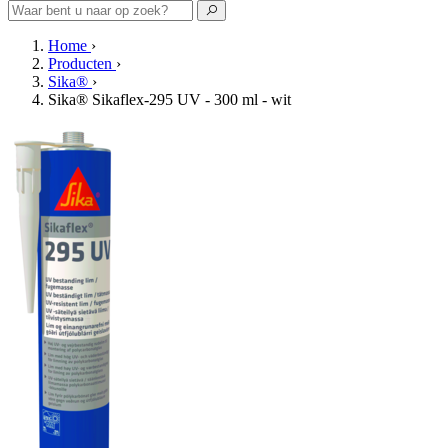
Home
›
Producten
›
Sika®
›
Sika® Sikaflex-295 UV - 300 ml - wit