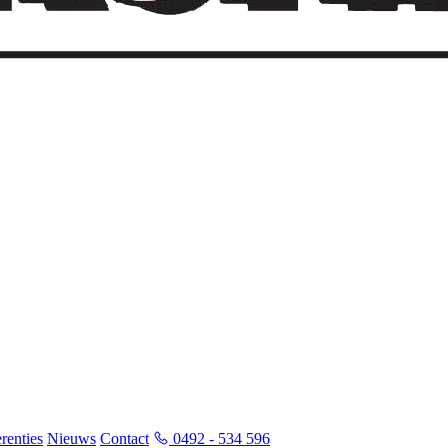
renties
Nieuws
Contact
0492 - 534 596