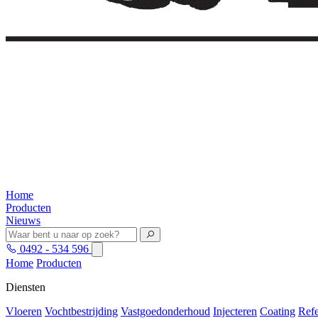
Home
Producten
Nieuws
0492 - 534 596
Home
Producten
Diensten
Vloeren
Vochtbestrijding
Vastgoedonderhoud
Injecteren
Coating
Refe