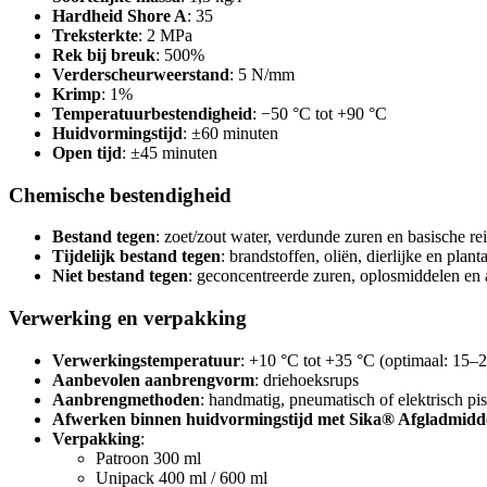
Hardheid Shore A
: 35
Treksterkte
: 2 MPa
Rek bij breuk
: 500%
Verderscheurweerstand
: 5 N/mm
Krimp
: 1%
Temperatuurbestendigheid
: −50 °C tot +90 °C
Huidvormingstijd
: ±60 minuten
Open tijd
: ±45 minuten
Chemische bestendigheid
Bestand tegen
: zoet/zout water, verdunde zuren en basische re
Tijdelijk bestand tegen
: brandstoffen, oliën, dierlijke en plant
Niet bestand tegen
: geconcentreerde zuren, oplosmiddelen en 
Verwerking en verpakking
Verwerkingstemperatuur
: +10 °C tot +35 °C (optimaal: 15–
Aanbevolen aanbrengvorm
: driehoeksrups
Aanbrengmethoden
: handmatig, pneumatisch of elektrisch pi
Afwerken binnen huidvormingstijd met Sika® Afgladmidd
Verpakking
:
Patroon 300 ml
Unipack 400 ml / 600 ml