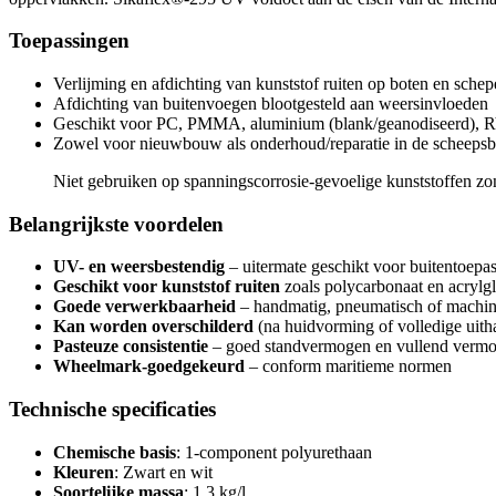
Toepassingen
Verlijming en afdichting van kunststof ruiten op boten en sche
Afdichting van buitenvoegen blootgesteld aan weersinvloeden
Geschikt voor PC, PMMA, aluminium (blank/geanodiseerd), 
Zowel voor nieuwbouw als onderhoud/reparatie in de scheep
Niet gebruiken op spanningscorrosie-gevoelige kunststoffen zon
Belangrijkste voordelen
UV- en weersbestendig
– uitermate geschikt voor buitentoepa
Geschikt voor kunststof ruiten
zoals polycarbonaat en acrylgl
Goede verwerkbaarheid
– handmatig, pneumatisch of machin
Kan worden overschilderd
(na huidvorming of volledige uith
Pasteuze consistentie
– goed standvermogen en vullend verm
Wheelmark-goedgekeurd
– conform maritieme normen
Technische specificaties
Chemische basis
: 1-component polyurethaan
Kleuren
: Zwart en wit
Soortelijke massa
: 1,3 kg/l