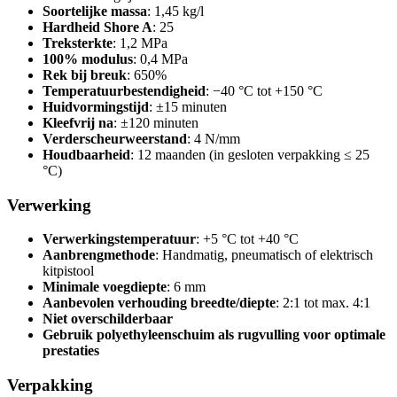
Soortelijke massa
: 1,45 kg/l
Hardheid Shore A
: 25
Treksterkte
: 1,2 MPa
100% modulus
: 0,4 MPa
Rek bij breuk
: 650%
Temperatuurbestendigheid
: −40 °C tot +150 °C
Huidvormingstijd
: ±15 minuten
Kleefvrij na
: ±120 minuten
Verderscheurweerstand
: 4 N/mm
Houdbaarheid
: 12 maanden (in gesloten verpakking ≤ 25
°C)
Verwerking
Verwerkingstemperatuur
: +5 °C tot +40 °C
Aanbrengmethode
: Handmatig, pneumatisch of elektrisch
kitpistool
Minimale voegdiepte
: 6 mm
Aanbevolen verhouding breedte/diepte
: 2:1 tot max. 4:1
Niet overschilderbaar
Gebruik polyethyleenschuim als rugvulling voor optimale
prestaties
Verpakking