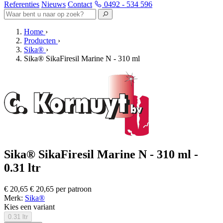
Referenties
Nieuws
Contact
0492 - 534 596
Home
›
Producten
›
Sika®
›
Sika® SikaFiresil Marine N - 310 ml
Sika® SikaFiresil Marine N - 310 ml -
0.31 ltr
€ 20,65
€ 20,65 per patroon
Merk:
Sika®
Kies een variant
0.31 ltr