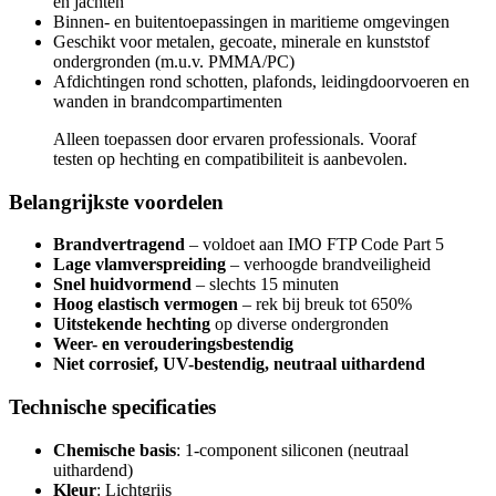
en jachten
Binnen- en buitentoepassingen in maritieme omgevingen
Geschikt voor metalen, gecoate, minerale en kunststof
ondergronden (m.u.v. PMMA/PC)
Afdichtingen rond schotten, plafonds, leidingdoorvoeren en
wanden in brandcompartimenten
Alleen toepassen door ervaren professionals. Vooraf
testen op hechting en compatibiliteit is aanbevolen.
Belangrijkste voordelen
Brandvertragend
– voldoet aan IMO FTP Code Part 5
Lage vlamverspreiding
– verhoogde brandveiligheid
Snel huidvormend
– slechts 15 minuten
Hoog elastisch vermogen
– rek bij breuk tot 650%
Uitstekende hechting
op diverse ondergronden
Weer- en verouderingsbestendig
Niet corrosief, UV-bestendig, neutraal uithardend
Technische specificaties
Chemische basis
: 1-component siliconen (neutraal
uithardend)
Kleur
: Lichtgrijs