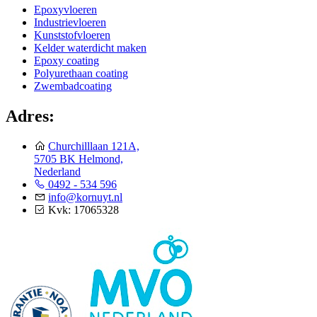
Epoxyvloeren
Industrievloeren
Kunststofvloeren
Kelder waterdicht maken
Epoxy coating
Polyurethaan coating
Zwembadcoating
Adres:
Churchilllaan 121A,
5705 BK Helmond,
Nederland
0492 - 534 596
info@kornuyt.nl
Kvk: 17065328