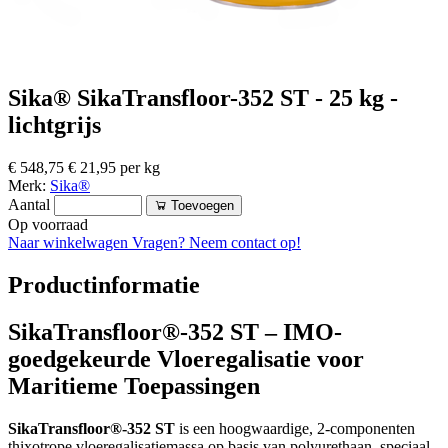
Sika® SikaTransfloor-352 ST - 25 kg -
lichtgrijs
€ 548,75
€ 21,95 per kg
Merk:
Sika®
Aantal
Toevoegen
Op voorraad
Naar winkelwagen
Vragen? Neem contact op!
Productinformatie
SikaTransfloor®-352 ST – IMO-
goedgekeurde Vloeregalisatie voor
Maritieme Toepassingen
SikaTransfloor®-352 ST
is een hoogwaardige, 2-componenten
thixotrope vloeregalisatiemassa op basis van polyurethaan, speciaal