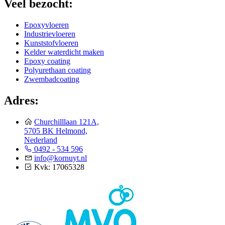
Veel bezocht:
Epoxyvloeren
Industrievloeren
Kunststofvloeren
Kelder waterdicht maken
Epoxy coating
Polyurethaan coating
Zwembadcoating
Adres:
Churchilllaan 121A,
5705 BK Helmond,
Nederland
0492 - 534 596
info@kornuyt.nl
Kvk: 17065328