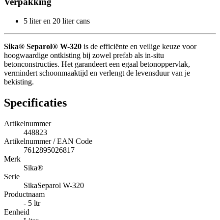
Verpakking
5 liter en 20 liter cans
Sika® Separol® W-320
is de efficiënte en veilige keuze voor
hoogwaardige ontkisting bij zowel prefab als in-situ
betonconstructies. Het garandeert een egaal betonoppervlak,
vermindert schoonmaaktijd en verlengt de levensduur van je
bekisting.
Specificaties
Artikelnummer
448823
Artikelnummer / EAN Code
7612895026817
Merk
Sika®
Serie
SikaSeparol W-320
Productnaam
- 5 ltr
Eenheid