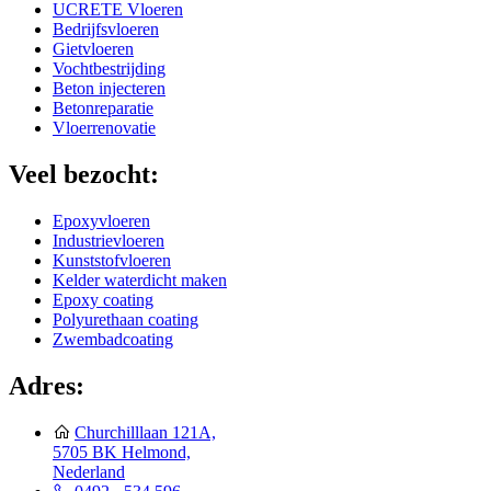
UCRETE Vloeren
Bedrijfsvloeren
Gietvloeren
Vochtbestrijding
Beton injecteren
Betonreparatie
Vloerrenovatie
Veel bezocht:
Epoxyvloeren
Industrievloeren
Kunststofvloeren
Kelder waterdicht maken
Epoxy coating
Polyurethaan coating
Zwembadcoating
Adres:
Churchilllaan 121A,
5705 BK Helmond,
Nederland