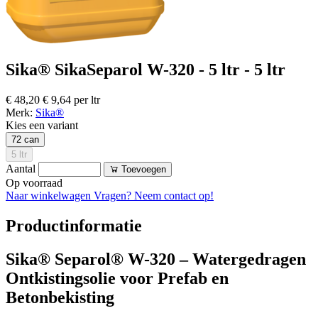
Sika® SikaSeparol W-320 - 5 ltr - 5 ltr
€ 48,20
€ 9,64 per ltr
Merk:
Sika®
Kies een variant
72 can
5 ltr
Aantal
Toevoegen
Op voorraad
Naar winkelwagen
Vragen? Neem contact op!
Productinformatie
Sika® Separol® W-320 – Watergedragen
Ontkistingsolie voor Prefab en
Betonbekisting