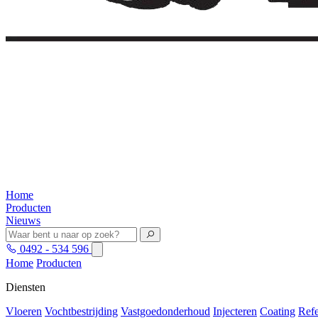
Home
Producten
Nieuws
0492 - 534 596
Home
Producten
Diensten
Vloeren
Vochtbestrijding
Vastgoedonderhoud
Injecteren
Coating
Refe