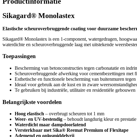
Productinformatie
Sikagard® Monolastex
Elastische scheuroverbruggende coating voor duurzame bescherm
Sikagard® Monolastex is een 1-component, watergedragen, hoogwaar
waterdichte en scheuroverbruggende laag met uitstekende weersbestendi
Toepassingen
Bescherming van betonconstructies tegen carbonatatie en indri
Scheuroverbruggende afwerking voor cementbezettingen met fi
Esthetische en functionele bescherming van buitenmuren tegen 
Ideaal voor gebruik aan de kust en in zware weersomstandighe
Te gebruiken bij industriële, utilitaire en residentiële gebouwen
Belangrijkste voordelen
Hoog elastisch
– overbrugt scheuren tot 1 mm
Weer- en UV-bestendig
– behoudt langdurig kleur en prestatie
Waterdicht maar dampdoorlatend
Versterkbaar met Sika® Reemat Premium of Flexitape
Ademend en oplosmiddelvrij