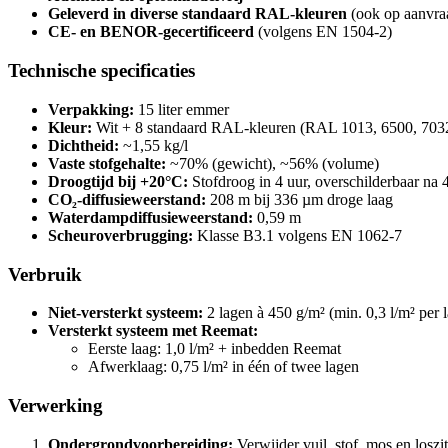
Geleverd in diverse standaard RAL-kleuren
(ook op aanvra
CE- en BENOR-gecertificeerd
(volgens EN 1504-2)
Technische specificaties
Verpakking:
15 liter emmer
Kleur:
Wit + 8 standaard RAL-kleuren (RAL 1013, 6500, 7032
Dichtheid:
~1,55 kg/l
Vaste stofgehalte:
~70% (gewicht), ~56% (volume)
Droogtijd bij +20°C:
Stofdroog in 4 uur, overschilderbaar na 
CO₂-diffusieweerstand:
208 m bij 336 µm droge laag
Waterdampdiffusieweerstand:
0,59 m
Scheuroverbrugging:
Klasse B3.1 volgens EN 1062-7
Verbruik
Niet-versterkt systeem:
2 lagen à 450 g/m² (min. 0,3 l/m² per 
Versterkt systeem met Reemat:
Eerste laag: 1,0 l/m² + inbedden Reemat
Afwerklaag: 0,75 l/m² in één of twee lagen
Verwerking
Ondergrondvoorbereiding:
Verwijder vuil, stof, mos en los