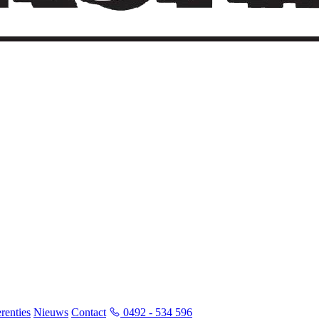
renties
Nieuws
Contact
0492 - 534 596