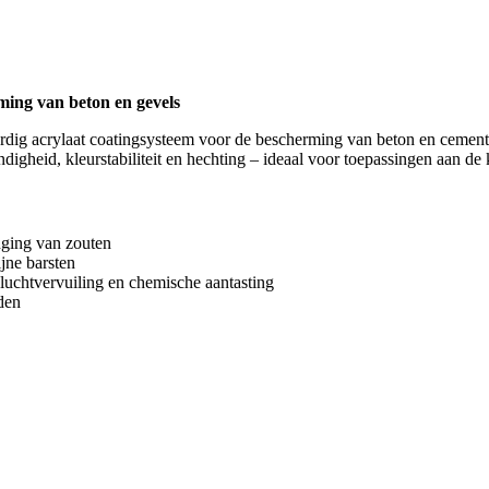
ing van beton en gevels
dig acrylaat coatingsysteem voor de bescherming van beton en ceme
gheid, kleurstabiliteit en hechting – ideaal voor toepassingen aan de k
nging van zouten
jne barsten
luchtvervuiling en chemische aantasting
den