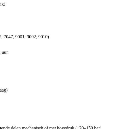
ag)
, 7047, 9001, 9002, 9010)
4 uur
laag)
zittende delen mechanisch of met hogedruk (120–150 bar)