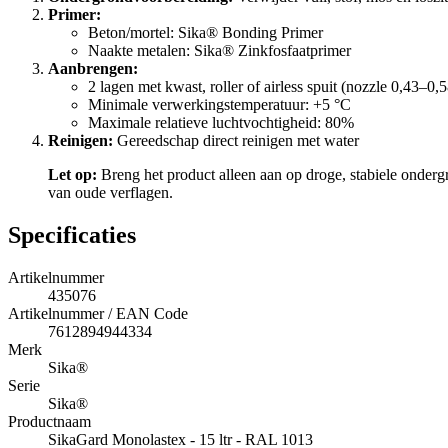
Primer:
Beton/mortel: Sika® Bonding Primer
Naakte metalen: Sika® Zinkfosfaatprimer
Aanbrengen:
2 lagen met kwast, roller of airless spuit (nozzle 0,43–0
Minimale verwerkingstemperatuur: +5 °C
Maximale relatieve luchtvochtigheid: 80%
Reinigen:
Gereedschap direct reinigen met water
Let op:
Breng het product alleen aan op droge, stabiele ondergro
van oude verflagen.
Specificaties
Artikelnummer
435076
Artikelnummer / EAN Code
7612894944334
Merk
Sika®
Serie
Sika®
Productnaam
SikaGard Monolastex - 15 ltr - RAL 1013