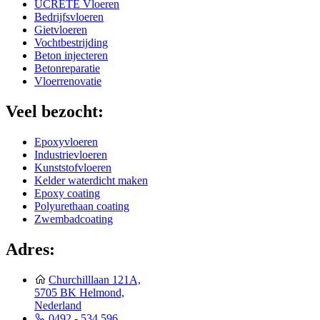
UCRETE Vloeren
Bedrijfsvloeren
Gietvloeren
Vochtbestrijding
Beton injecteren
Betonreparatie
Vloerrenovatie
Veel bezocht:
Epoxyvloeren
Industrievloeren
Kunststofvloeren
Kelder waterdicht maken
Epoxy coating
Polyurethaan coating
Zwembadcoating
Adres:
Churchilllaan 121A,
5705 BK Helmond,
Nederland
0492 - 534 596