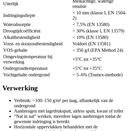
Melkachtige, waterige
Uiterlijk
emulsie
< 10 mm (klasse I, EN 1504-
Indringingsdiepte
2)
Waterabsorptie
< 7,5% (EN 13580)
Droogtijdcoëfficiënt
> 30% (klasse I, EN 13579)
Alkalibestendigheid
< 10% (EN 13580)
Vorst- en dooizoutbestendigheid
Voldoet (EN 13581)
VOS-gehalte
< 350 g/l (EPA Method 24)
Omgevingstemperatuur bij
+5°C tot +35°C
verwerking
Ondergrondtemperatuur
+5°C tot +35°C
Vochtgehalte ondergrond
< 5–6% (Tramex-methode)
Verwerking
Verbruik: ~100–150 g/m² per laag, afhankelijk van de
ondergrond
Aanbrengen met lagedrukspuit, airless spuit, kwast of roller
“Nat in nat” werken, meerdere lagen aanbrengen totdat de
gewenste indringing is bereikt
Horizontale oppervlakken behandelen met de