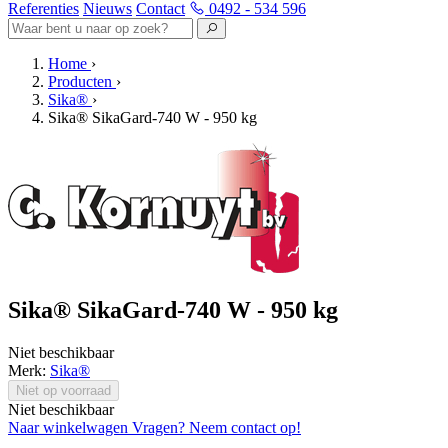
Referenties
Nieuws
Contact
0492 - 534 596
Home
›
Producten
›
Sika®
›
Sika® SikaGard-740 W - 950 kg
Sika® SikaGard-740 W - 950 kg
Niet beschikbaar
Merk:
Sika®
Niet op voorraad
Niet beschikbaar
Naar winkelwagen
Vragen? Neem contact op!