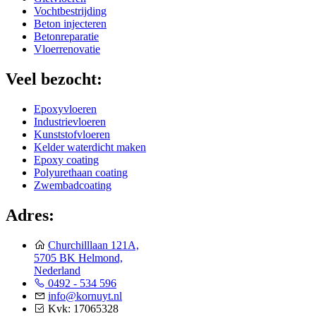
Vochtbestrijding
Beton injecteren
Betonreparatie
Vloerrenovatie
Veel bezocht:
Epoxyvloeren
Industrievloeren
Kunststofvloeren
Kelder waterdicht maken
Epoxy coating
Polyurethaan coating
Zwembadcoating
Adres:
Churchilllaan 121A,
5705 BK Helmond,
Nederland
0492 - 534 596
info@kornuyt.nl
Kvk: 17065328