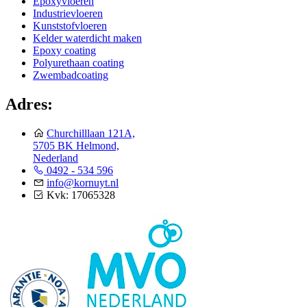
Epoxyvloeren
Industrievloeren
Kunststofvloeren
Kelder waterdicht maken
Epoxy coating
Polyurethaan coating
Zwembadcoating
Adres:
Churchilllaan 121A,
5705 BK Helmond,
Nederland
0492 - 534 596
info@kornuyt.nl
Kvk: 17065328