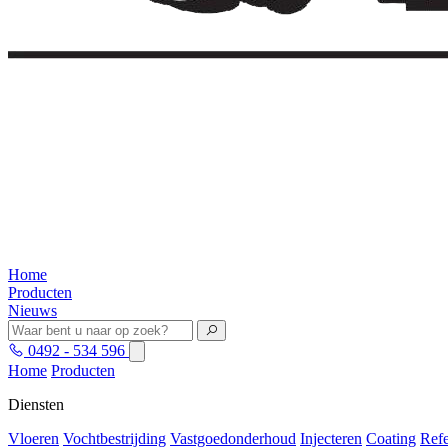
Home
Producten
Nieuws
0492 - 534 596
Home
Producten
Diensten
Vloeren
Vochtbestrijding
Vastgoedonderhoud
Injecteren
Coating
Refe