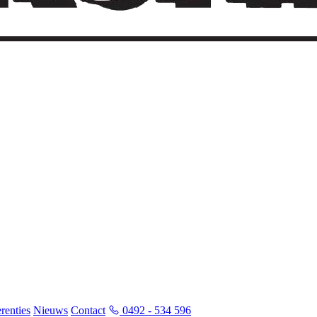
renties
Nieuws
Contact
0492 - 534 596