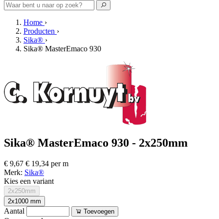
Home
›
Producten
›
Sika®
›
Sika® MasterEmaco 930
Sika® MasterEmaco 930 - 2x250mm
€ 9,67
€ 19,34 per m
Merk:
Sika®
Kies een variant
2x250mm
2x1000 mm
Aantal
Toevoegen