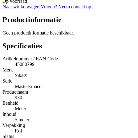
Op voorraad
Naar winkelwagen
Vragen? Neem contact op!
Productinformatie
Geen productinformatie beschikbaar.
Specificaties
Artikelnummer / EAN Code
45080799
Merk
Sika®
Serie
MasterEmaco
Productnaam
930
Eenheid
Meter
Inhoud
5 meter
Verpakking
Rol
Status