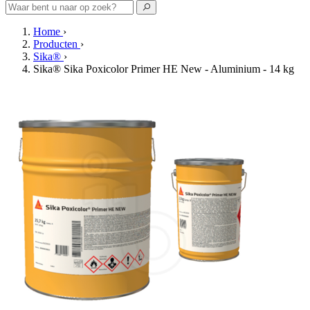
Home
›
Producten
›
Sika®
›
Sika® Sika Poxicolor Primer HE New - Aluminium - 14 kg