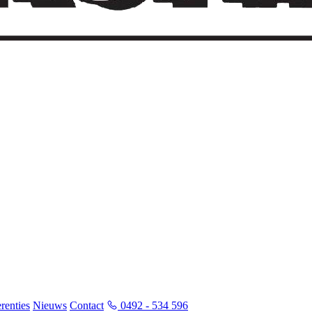
renties
Nieuws
Contact
0492 - 534 596