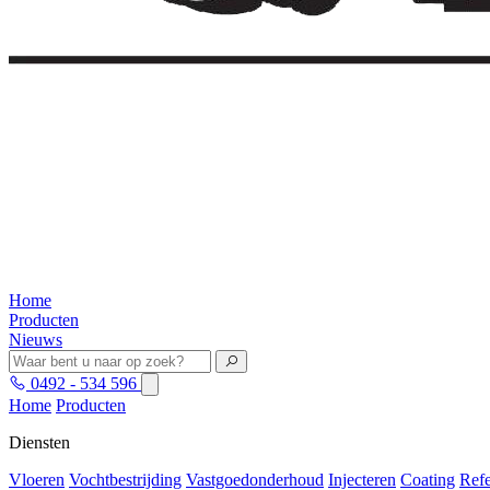
Home
Producten
Nieuws
0492 - 534 596
Home
Producten
Diensten
Vloeren
Vochtbestrijding
Vastgoedonderhoud
Injecteren
Coating
Refe