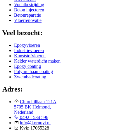
Vochtbestrijding
Beton injecteren
Betonreparatie
Vloerrenovatie
Veel bezocht:
Epoxyvloeren
Industrievloeren
Kunststofvloeren
Kelder waterdicht maken
Epoxy coating
Polyurethaan coating
Zwembadcoating
Adres:
Churchilllaan 121A,
5705 BK Helmond,
Nederland
0492 - 534 596
info@kornuyt.nl
Kvk: 17065328