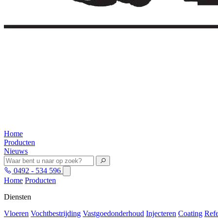
Home
Producten
Nieuws
0492 - 534 596
Home
Producten
Diensten
Vloeren
Vochtbestrijding
Vastgoedonderhoud
Injecteren
Coating
Refe