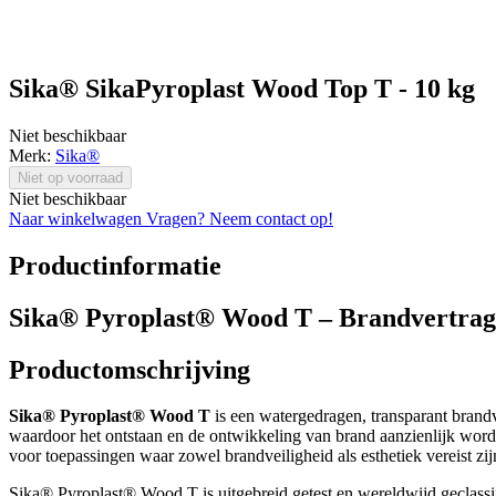
Sika® SikaPyroplast Wood Top T - 10 kg
Niet beschikbaar
Merk:
Sika®
Niet op voorraad
Niet beschikbaar
Naar winkelwagen
Vragen? Neem contact op!
Productinformatie
Sika® Pyroplast® Wood T – Brandvertrage
Productomschrijving
Sika® Pyroplast® Wood T
is een watergedragen, transparant brand
waardoor het ontstaan en de ontwikkeling van brand aanzienlijk word
voor toepassingen waar zowel brandveiligheid als esthetiek vereist zij
Sika® Pyroplast® Wood T is uitgebreid getest en wereldwijd geclass