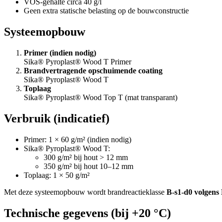
VOS-gehalte circa 40 g/l
Geen extra statische belasting op de bouwconstructie
Systeemopbouw
Primer (indien nodig)
Sika® Pyroplast® Wood T Primer
Brandvertragende opschuimende coating
Sika® Pyroplast® Wood T
Toplaag
Sika® Pyroplast® Wood Top T (mat transparant)
Verbruik (indicatief)
Primer: 1 × 60 g/m² (indien nodig)
Sika® Pyroplast® Wood T:
300 g/m² bij hout > 12 mm
350 g/m² bij hout 10–12 mm
Toplaag: 1 × 50 g/m²
Met deze systeemopbouw wordt brandreactieklasse
B-s1-d0 volgens
Technische gegevens (bij +20 °C)