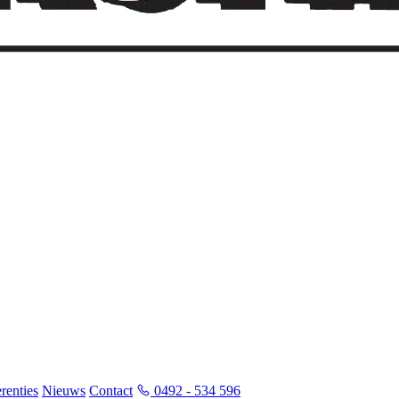
renties
Nieuws
Contact
0492 - 534 596