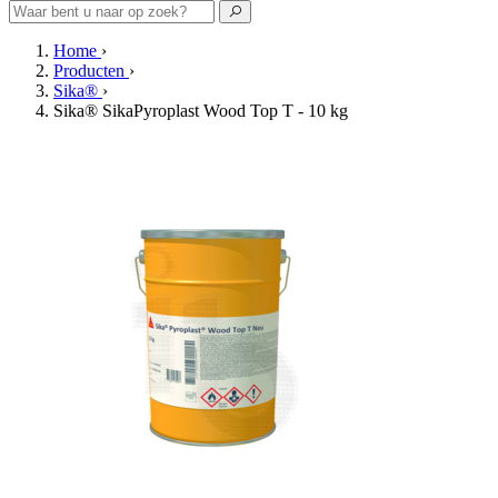
Home
›
Producten
›
Sika®
›
Sika® SikaPyroplast Wood Top T - 10 kg