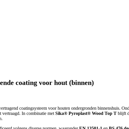
nde coating voor hout (binnen)
vertragend coatingsysteem voor houten ondergronden binnenshuis. Onder
t vertraagd. In combinatie met
Sika® Pyroplast® Wood Top T
blijft
n.
ificeerd volgens diverse normen, waaronder
EN 13501-1
en
BS 476 dee