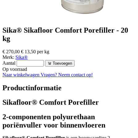
Sika® Sikafloor Comfort Porefiller - 20
kg
€ 270,00
€ 13,50 per kg
Merk:
Sika®
Aantal
Toevoegen
Op voorraad
Naar winkelwagen
Vragen? Neem contact op!
Productinformatie
Sikafloor® Comfort Porefiller
2-componenten polyurethaan
poriënvuller voor binnenvloeren
Sikafloor® Comfort Porefiller
is een hoogwaardige 2-