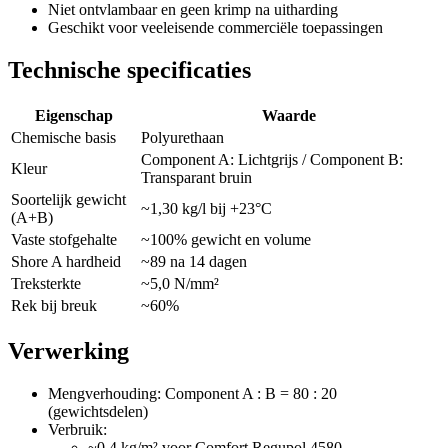
Niet ontvlambaar en geen krimp na uitharding
Geschikt voor veeleisende commerciële toepassingen
Technische specificaties
Eigenschap
Waarde
Chemische basis
Polyurethaan
Component A: Lichtgrijs / Component B:
Kleur
Transparant bruin
Soortelijk gewicht
~1,30 kg/l bij +23°C
(A+B)
Vaste stofgehalte
~100% gewicht en volume
Shore A hardheid
~89 na 14 dagen
Treksterkte
~5,0 N/mm²
Rek bij breuk
~60%
Verwerking
Mengverhouding: Component A : B = 80 : 20
(gewichtsdelen)
Verbruik:
~0,4 kg/m² voor Comfort Regupol 4580