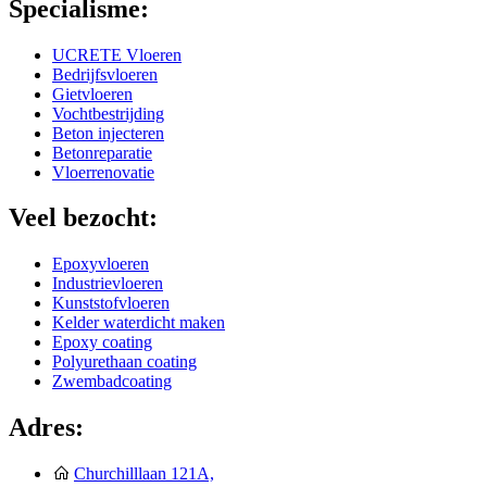
Specialisme:
UCRETE Vloeren
Bedrijfsvloeren
Gietvloeren
Vochtbestrijding
Beton injecteren
Betonreparatie
Vloerrenovatie
Veel bezocht:
Epoxyvloeren
Industrievloeren
Kunststofvloeren
Kelder waterdicht maken
Epoxy coating
Polyurethaan coating
Zwembadcoating
Adres:
Churchilllaan 121A,