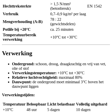
> 1,5 N/mm²
Hechttreksterkte
EN 1542
(betonbreuk)
Verbruik
0,7–0,9 kg/m² per laag
78 : 22
Mengverhouding (A:B)
(gewichtsdelen)
Potlife bij +20°C
ca. 25 minuten
Temperatuurbereik
+10°C tot +30°C
verwerking
Verwerking
Ondergrond:
schoon, droog, draagkrachtig en vrij van vet,
olie of stof
Verwerkingstemperatuur:
+10°C tot +30°C
Relatieve luchtvochtigheid:
maximaal 80%
Dauwpunt:
de ondergrond moet minimaal 3°C boven het
dauwpunt liggen
Verwerkingstijden:
Temperatuur
Beloopbaar
Licht belastbaar
Volledig uitgehard
+10°C
48 uur
5 dagen
10 dagen