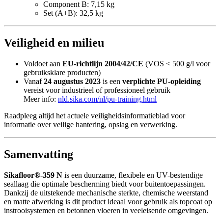
Component B: 7,15 kg
Set (A+B): 32,5 kg
Veiligheid en milieu
Voldoet aan
EU-richtlijn 2004/42/CE
(VOS < 500 g/l voor
gebruiksklare producten)
Vanaf
24 augustus 2023
is een
verplichte PU-opleiding
vereist voor industrieel of professioneel gebruik
Meer info:
nld.sika.com/nl/pu-training.html
Raadpleeg altijd het actuele veiligheidsinformatieblad voor
informatie over veilige hantering, opslag en verwerking.
Samenvatting
Sikafloor®-359 N
is een duurzame, flexibele en UV-bestendige
seallaag die optimale bescherming biedt voor buitentoepassingen.
Dankzij de uitstekende mechanische sterkte, chemische weerstand
en matte afwerking is dit product ideaal voor gebruik als topcoat op
instrooisystemen en betonnen vloeren in veeleisende omgevingen.