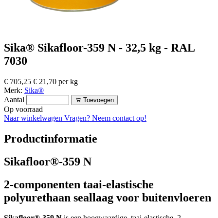
Sika® Sikafloor-359 N - 32,5 kg - RAL
7030
€ 705,25
€ 21,70 per kg
Merk:
Sika®
Aantal
Toevoegen
Op voorraad
Naar winkelwagen
Vragen? Neem contact op!
Productinformatie
Sikafloor®-359 N
2-componenten taai-elastische
polyurethaan seallaag voor buitenvloeren
Sikafloor®-359 N
is een hoogwaardige, taai-elastische, 2-