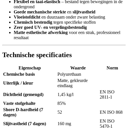
Flexibel en taai-elastisch
– bestand tegen bewegingen in de
ondergrond
Goede mechanische sterkte
en
slijtvastheid
Vloeistofdicht
en duurzaam onder zware belasting
Chemisch bestendig
tegen specifieke stoffen
Zeer goed UV- en vergelingsbestendig
Matte esthetische afwerking
voor een strak, professioneel
resultaat
Technische specificaties
Eigenschap
Waarde
Norm
Chemische basis
Polyurethaan
Matte, gekleurde
Uiterlijk / kleur
eindlaag
EN ISO
Dichtheid (gemengd)
1,45 kg/l
2811-1
Vaste stofgehalte
85%
Shore D-hardheid (7
52
EN ISO 868
dagen)
EN ISO
Slijtvastheid (7 dagen)
160 mg
5470-1