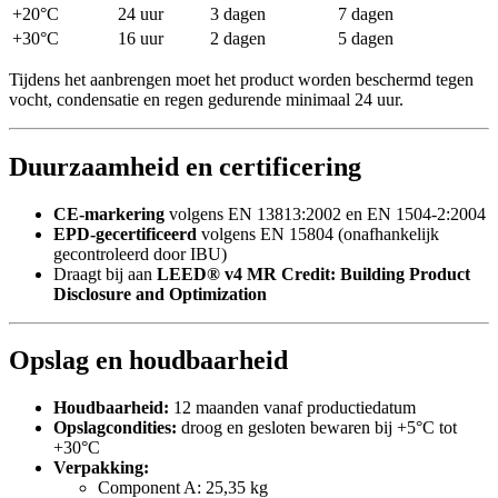
+20°C
24 uur
3 dagen
7 dagen
+30°C
16 uur
2 dagen
5 dagen
Tijdens het aanbrengen moet het product worden beschermd tegen
vocht, condensatie en regen gedurende minimaal 24 uur.
Duurzaamheid en certificering
CE-markering
volgens EN 13813:2002 en EN 1504-2:2004
EPD-gecertificeerd
volgens EN 15804 (onafhankelijk
gecontroleerd door IBU)
Draagt bij aan
LEED® v4 MR Credit: Building Product
Disclosure and Optimization
Opslag en houdbaarheid
Houdbaarheid:
12 maanden vanaf productiedatum
Opslagcondities:
droog en gesloten bewaren bij +5°C tot
+30°C
Verpakking:
Component A: 25,35 kg