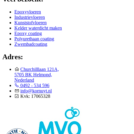
Epoxyvloeren
Industrievloeren
Kunststofvloeren
Kelder waterdicht maken
Epoxy coating
Polyurethaan coating
Zwembadcoating
Adres:
Churchilllaan 121A,
5705 BK Helmond,
Nederland
0492 - 534 596
info@kornuyt.nl
Kvk: 17065328