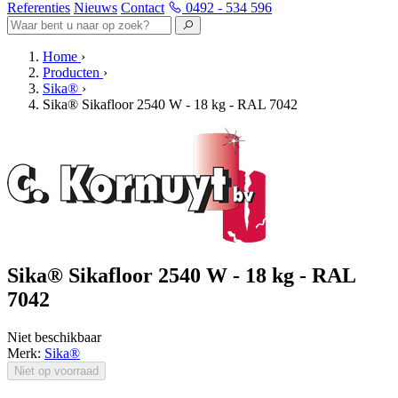
Referenties
Nieuws
Contact
0492 - 534 596
Home
›
Producten
›
Sika®
›
Sika® Sikafloor 2540 W - 18 kg - RAL 7042
Sika® Sikafloor 2540 W - 18 kg - RAL
7042
Niet beschikbaar
Merk:
Sika®
Niet op voorraad