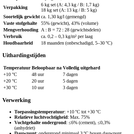
6 kg set (A: 4,3 kg / B: 1,7 kg)
Verpakking
18 kg set (A: 13 kg / B: 5 kg)
Soortelijk gewicht
ca. 1,30 kg/l (gemengd)
Vaste stofgehalte
55% (gewicht), 43% (volume)
Mengverhouding
A : B = 72 : 28 (gewichtsdelen)
Verbruik
ca. 0,2 – 0,3 kg/m² per laag
Houdbaarheid
18 maanden (onbeschadigd, 5–30 °C)
Uithardingstijden
Temperatuur
Beloopbaar na
Volledig uitgehard
+10 °C
48 uur
7 dagen
+20 °C
20 uur
5 dagen
+30 °C
10 uur
3 dagen
Verwerking
Toepassingstemperatuur
: +10 °C tot +30 °C
Relatieve luchtvochtigheid
: Max. 75%
Vochtgehalte ondergrond
: ≤6% (cement), ≤0,3%
(anhydriet)
Dauwpunt
: ondergrond minimaal 3 °C boven dauwpunt