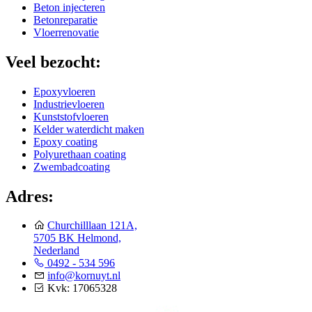
Beton injecteren
Betonreparatie
Vloerrenovatie
Veel bezocht:
Epoxyvloeren
Industrievloeren
Kunststofvloeren
Kelder waterdicht maken
Epoxy coating
Polyurethaan coating
Zwembadcoating
Adres:
Churchilllaan 121A,
5705 BK Helmond,
Nederland
0492 - 534 596
info@kornuyt.nl
Kvk: 17065328