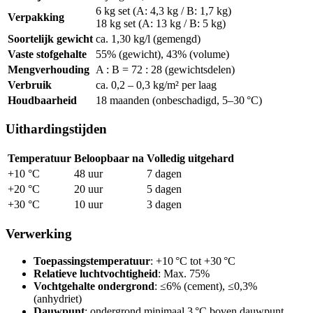
6 kg set (A: 4,3 kg / B: 1,7 kg)
Verpakking
18 kg set (A: 13 kg / B: 5 kg)
Soortelijk gewicht
ca. 1,30 kg/l (gemengd)
Vaste stofgehalte
55% (gewicht), 43% (volume)
Mengverhouding
A : B = 72 : 28 (gewichtsdelen)
Verbruik
ca. 0,2 – 0,3 kg/m² per laag
Houdbaarheid
18 maanden (onbeschadigd, 5–30 °C)
Uithardingstijden
Temperatuur
Beloopbaar na
Volledig uitgehard
+10 °C
48 uur
7 dagen
+20 °C
20 uur
5 dagen
+30 °C
10 uur
3 dagen
Verwerking
Toepassingstemperatuur
: +10 °C tot +30 °C
Relatieve luchtvochtigheid
: Max. 75%
Vochtgehalte ondergrond
: ≤6% (cement), ≤0,3%
(anhydriet)
Dauwpunt
: ondergrond minimaal 3 °C boven dauwpunt