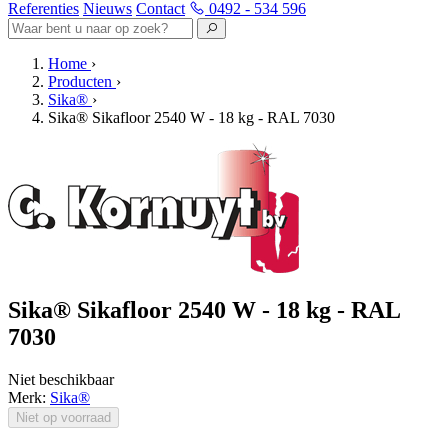
Referenties
Nieuws
Contact
0492 - 534 596
Home
›
Producten
›
Sika®
›
Sika® Sikafloor 2540 W - 18 kg - RAL 7030
Sika® Sikafloor 2540 W - 18 kg - RAL
7030
Niet beschikbaar
Merk:
Sika®
Niet op voorraad