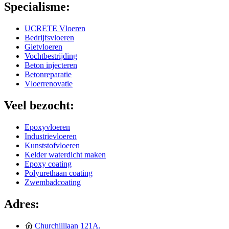
Specialisme:
UCRETE Vloeren
Bedrijfsvloeren
Gietvloeren
Vochtbestrijding
Beton injecteren
Betonreparatie
Vloerrenovatie
Veel bezocht:
Epoxyvloeren
Industrievloeren
Kunststofvloeren
Kelder waterdicht maken
Epoxy coating
Polyurethaan coating
Zwembadcoating
Adres:
Churchilllaan 121A,