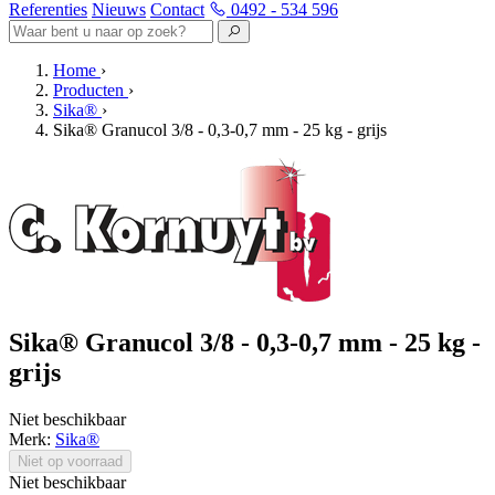
Referenties
Nieuws
Contact
0492 - 534 596
Home
›
Producten
›
Sika®
›
Sika® Granucol 3/8 - 0,3-0,7 mm - 25 kg - grijs
Sika® Granucol 3/8 - 0,3-0,7 mm - 25 kg -
grijs
Niet beschikbaar
Merk:
Sika®
Niet op voorraad
Niet beschikbaar