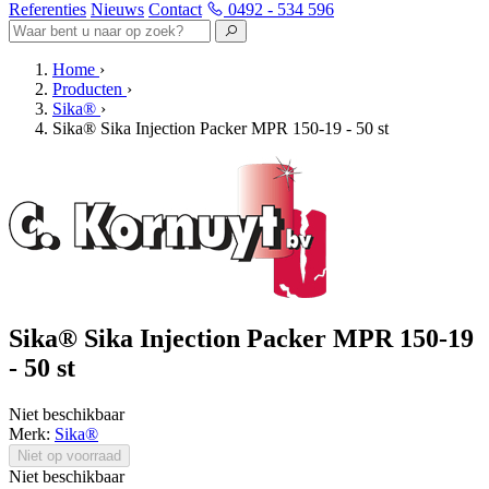
Referenties
Nieuws
Contact
0492 - 534 596
Home
›
Producten
›
Sika®
›
Sika® Sika Injection Packer MPR 150-19 - 50 st
Sika® Sika Injection Packer MPR 150-19
- 50 st
Niet beschikbaar
Merk:
Sika®
Niet op voorraad
Niet beschikbaar