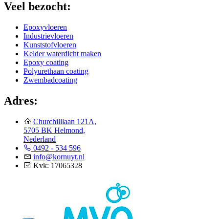
Veel bezocht:
Epoxyvloeren
Industrievloeren
Kunststofvloeren
Kelder waterdicht maken
Epoxy coating
Polyurethaan coating
Zwembadcoating
Adres:
Churchilllaan 121A,
5705 BK Helmond,
Nederland
0492 - 534 596
info@kornuyt.nl
Kvk: 17065328