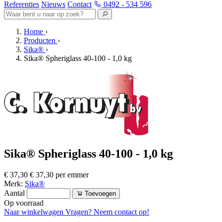
Referenties
Nieuws
Contact
0492 - 534 596
Home
›
Producten
›
Sika®
›
Sika® Spheriglass 40-100 - 1,0 kg
Sika® Spheriglass 40-100 - 1,0 kg
€ 37,30
€ 37,30 per emmer
Merk:
Sika®
Aantal
Toevoegen
Op voorraad
Naar winkelwagen
Vragen? Neem contact op!