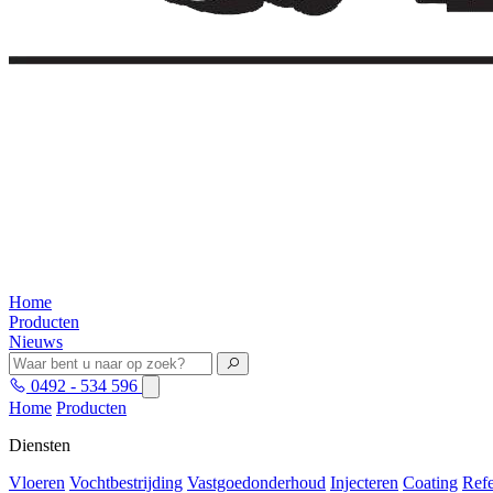
Home
Producten
Nieuws
0492 - 534 596
Home
Producten
Diensten
Vloeren
Vochtbestrijding
Vastgoedonderhoud
Injecteren
Coating
Refe