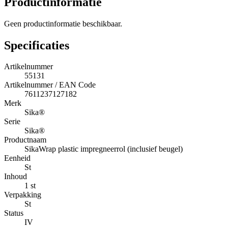
Productinformatie
Geen productinformatie beschikbaar.
Specificaties
Artikelnummer
55131
Artikelnummer / EAN Code
7611237127182
Merk
Sika®
Serie
Sika®
Productnaam
SikaWrap plastic impregneerrol (inclusief beugel)
Eenheid
St
Inhoud
1 st
Verpakking
St
Status
IV