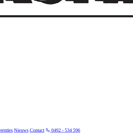
renties
Nieuws
Contact
0492 - 534 596