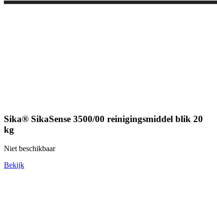
Sika® SikaSense 3500/00 reinigingsmiddel blik 20
kg
Niet beschikbaar
Bekijk