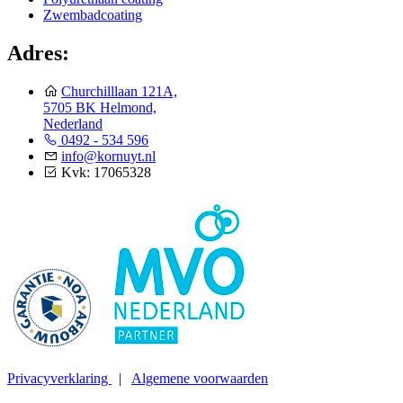
Zwembadcoating
Adres:
Churchilllaan 121A,
5705 BK Helmond,
Nederland
0492 - 534 596
info@kornuyt.nl
Kvk: 17065328
Privacyverklaring
|
Algemene voorwaarden