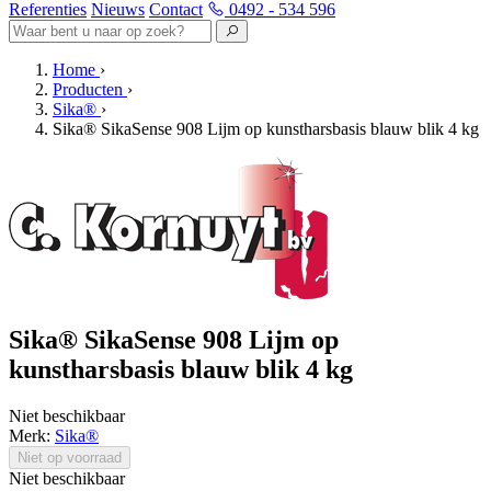
Referenties
Nieuws
Contact
0492 - 534 596
Home
›
Producten
›
Sika®
›
Sika® SikaSense 908 Lijm op kunstharsbasis blauw blik 4 kg
Sika® SikaSense 908 Lijm op
kunstharsbasis blauw blik 4 kg
Niet beschikbaar
Merk:
Sika®
Niet op voorraad
Niet beschikbaar