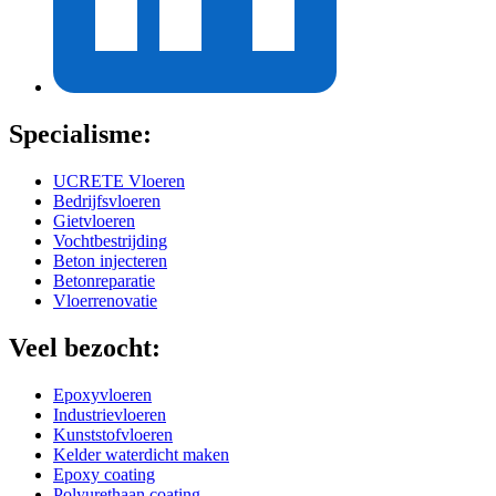
Specialisme:
UCRETE Vloeren
Bedrijfsvloeren
Gietvloeren
Vochtbestrijding
Beton injecteren
Betonreparatie
Vloerrenovatie
Veel bezocht:
Epoxyvloeren
Industrievloeren
Kunststofvloeren
Kelder waterdicht maken
Epoxy coating
Polyurethaan coating