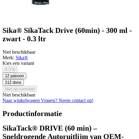
Sika® SikaTack Drive (60min) - 300 ml -
zwart - 0.3 ltr
Niet beschikbaar
Merk:
Sika®
Kies een variant
0.3 ltr
12 patroon
112 doos
Niet op voorraad
Niet beschikbaar
Naar winkelwagen
Vragen? Neem contact op!
Productinformatie
SikaTack® DRIVE (60 min) –
Sneldrogende Autoruitlijm van OEM-