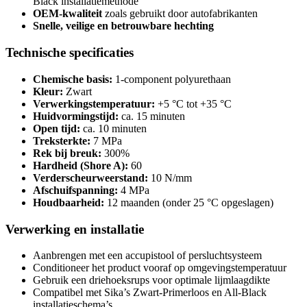
Black installatiemethode
OEM-kwaliteit
zoals gebruikt door autofabrikanten
Snelle, veilige en betrouwbare hechting
Technische specificaties
Chemische basis:
1-component polyurethaan
Kleur:
Zwart
Verwerkingstemperatuur:
+5 °C tot +35 °C
Huidvormingstijd:
ca. 15 minuten
Open tijd:
ca. 10 minuten
Treksterkte:
7 MPa
Rek bij breuk:
300%
Hardheid (Shore A):
60
Verderscheurweerstand:
10 N/mm
Afschuifspanning:
4 MPa
Houdbaarheid:
12 maanden (onder 25 °C opgeslagen)
Verwerking en installatie
Aanbrengen met een accupistool of persluchtsysteem
Conditioneer het product vooraf op omgevingstemperatuur
Gebruik een driehoeksrups voor optimale lijmlaagdikte
Compatibel met Sika’s Zwart-Primerloos en All-Black
installatieschema’s