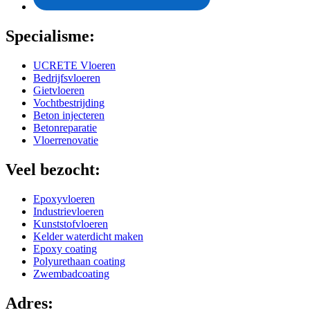
Specialisme:
UCRETE Vloeren
Bedrijfsvloeren
Gietvloeren
Vochtbestrijding
Beton injecteren
Betonreparatie
Vloerrenovatie
Veel bezocht:
Epoxyvloeren
Industrievloeren
Kunststofvloeren
Kelder waterdicht maken
Epoxy coating
Polyurethaan coating
Zwembadcoating
Adres: