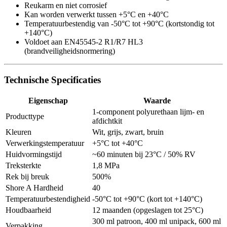
Reukarm en niet corrosief
Kan worden verwerkt tussen +5°C en +40°C
Temperatuurbestendig van -50°C tot +90°C (kortstondig tot
+140°C)
Voldoet aan EN45545-2 R1/R7 HL3
(brandveiligheidsnormering)
Technische Specificaties
Eigenschap
Waarde
1-component polyurethaan lijm- en
Producttype
afdichtkit
Kleuren
Wit, grijs, zwart, bruin
Verwerkingstemperatuur
+5°C tot +40°C
Huidvormingstijd
~60 minuten bij 23°C / 50% RV
Treksterkte
1,8 MPa
Rek bij breuk
500%
Shore A Hardheid
40
Temperatuurbestendigheid
-50°C tot +90°C (kort tot +140°C)
Houdbaarheid
12 maanden (opgeslagen tot 25°C)
300 ml patroon, 400 ml unipack, 600 ml
Verpakking