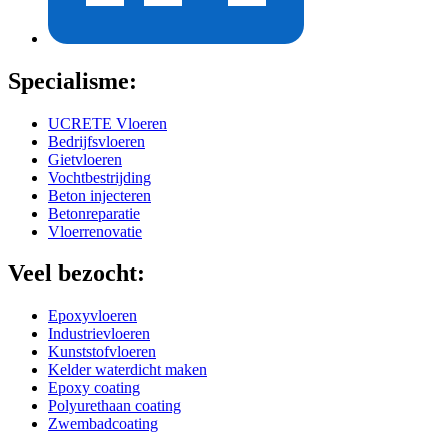
Specialisme:
UCRETE Vloeren
Bedrijfsvloeren
Gietvloeren
Vochtbestrijding
Beton injecteren
Betonreparatie
Vloerrenovatie
Veel bezocht:
Epoxyvloeren
Industrievloeren
Kunststofvloeren
Kelder waterdicht maken
Epoxy coating
Polyurethaan coating
Zwembadcoating