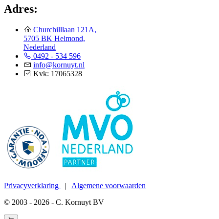
Adres:
Churchilllaan 121A,
5705 BK Helmond,
Nederland
0492 - 534 596
info@kornuyt.nl
Kvk: 17065328
Privacyverklaring
|
Algemene voorwaarden
© 2003 - 2026 - C. Kornuyt BV