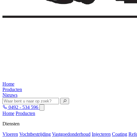
Home
Producten
Nieuws
0492 - 534 596
Home
Producten
Diensten
Vloeren
Vochtbestrijding
Vastgoedonderhoud
Injecteren
Coating
Refe