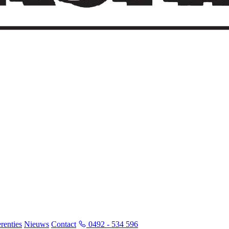
renties
Nieuws
Contact
0492 - 534 596