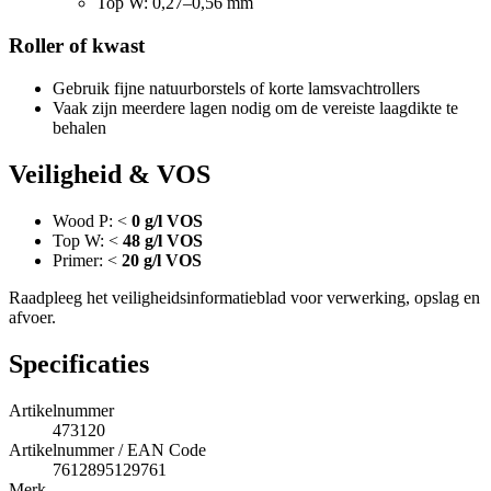
Top W: 0,27–0,56 mm
Roller of kwast
Gebruik fijne natuurborstels of korte lamsvachtrollers
Vaak zijn meerdere lagen nodig om de vereiste laagdikte te
behalen
Veiligheid & VOS
Wood P: <
0 g/l VOS
Top W: <
48 g/l VOS
Primer: <
20 g/l VOS
Raadpleeg het veiligheidsinformatieblad voor verwerking, opslag en
afvoer.
Specificaties
Artikelnummer
473120
Artikelnummer / EAN Code
7612895129761
Merk