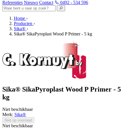
Referenties
Nieuws
Contact
0492 - 534 596
Home
›
Producten
›
Sika®
›
Sika® SikaPyroplast Wood P Primer - 5 kg
Sika® SikaPyroplast Wood P Primer - 5
kg
Niet beschikbaar
Merk:
Sika®
Niet op voorraad
Niet beschikbaar