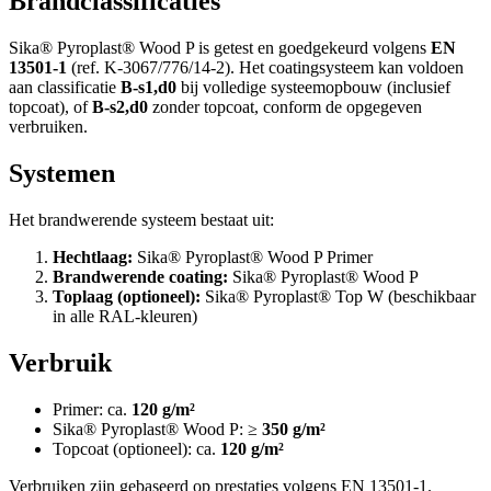
Brandclassificaties
Sika® Pyroplast® Wood P is getest en goedgekeurd volgens
EN
13501-1
(ref. K-3067/776/14-2). Het coatingsysteem kan voldoen
aan classificatie
B-s1,d0
bij volledige systeemopbouw (inclusief
topcoat), of
B-s2,d0
zonder topcoat, conform de opgegeven
verbruiken.
Systemen
Het brandwerende systeem bestaat uit:
Hechtlaag:
Sika® Pyroplast® Wood P Primer
Brandwerende coating:
Sika® Pyroplast® Wood P
Toplaag (optioneel):
Sika® Pyroplast® Top W (beschikbaar
in alle RAL-kleuren)
Verbruik
Primer: ca.
120 g/m²
Sika® Pyroplast® Wood P: ≥
350 g/m²
Topcoat (optioneel): ca.
120 g/m²
Verbruiken zijn gebaseerd op prestaties volgens EN 13501-1.