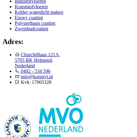
Industrievloeren
Kunststofvloeren
Kelder waterdicht maken
Epoxy coating
Polyurethaan coating
Zwembadcoating
Adres:
Churchilllaan 121A,
5705 BK Helmond,
Nederland
0492 - 534 596
info@kornuyt.nl
Kvk: 17065328