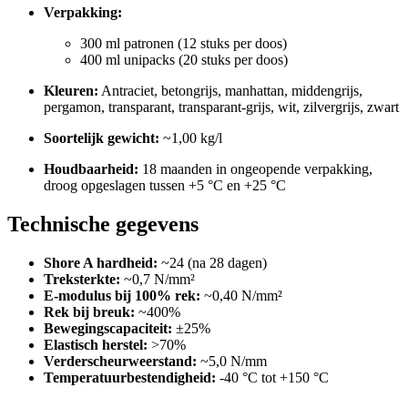
Verpakking:
300 ml patronen (12 stuks per doos)
400 ml unipacks (20 stuks per doos)
Kleuren:
Antraciet, betongrijs, manhattan, middengrijs,
pergamon, transparant, transparant-grijs, wit, zilvergrijs, zwart
Soortelijk gewicht:
~1,00 kg/l
Houdbaarheid:
18 maanden in ongeopende verpakking,
droog opgeslagen tussen +5 °C en +25 °C
Technische gegevens
Shore A hardheid:
~24 (na 28 dagen)
Treksterkte:
~0,7 N/mm²
E-modulus bij 100% rek:
~0,40 N/mm²
Rek bij breuk:
~400%
Bewegingscapaciteit:
±25%
Elastisch herstel:
>70%
Verderscheurweerstand:
~5,0 N/mm
Temperatuurbestendigheid:
-40 °C tot +150 °C