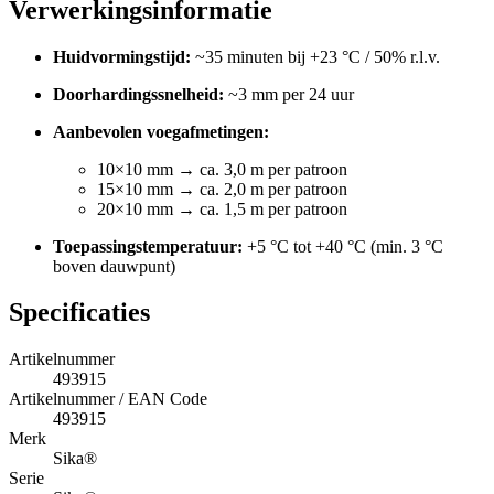
Verwerkingsinformatie
Huidvormingstijd:
~35 minuten bij +23 °C / 50% r.l.v.
Doorhardingssnelheid:
~3 mm per 24 uur
Aanbevolen voegafmetingen:
10×10 mm → ca. 3,0 m per patroon
15×10 mm → ca. 2,0 m per patroon
20×10 mm → ca. 1,5 m per patroon
Toepassingstemperatuur:
+5 °C tot +40 °C (min. 3 °C
boven dauwpunt)
Specificaties
Artikelnummer
493915
Artikelnummer / EAN Code
493915
Merk
Sika®
Serie