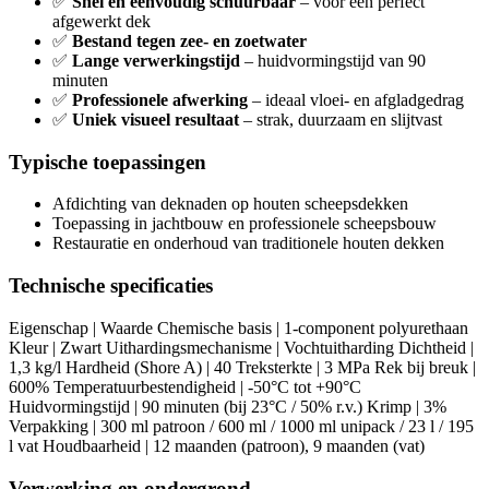
✅
Snel en eenvoudig schuurbaar
– voor een perfect
afgewerkt dek
✅
Bestand tegen zee- en zoetwater
✅
Lange verwerkingstijd
– huidvormingstijd van 90
minuten
✅
Professionele afwerking
– ideaal vloei- en afgladgedrag
✅
Uniek visueel resultaat
– strak, duurzaam en slijtvast
Typische toepassingen
Afdichting van deknaden op houten scheepsdekken
Toepassing in jachtbouw en professionele scheepsbouw
Restauratie en onderhoud van traditionele houten dekken
Technische specificaties
Eigenschap | Waarde Chemische basis | 1-component polyurethaan
Kleur | Zwart Uithardingsmechanisme | Vochtuitharding Dichtheid |
1,3 kg/l Hardheid (Shore A) | 40 Treksterkte | 3 MPa Rek bij breuk |
600% Temperatuurbestendigheid | -50°C tot +90°C
Huidvormingstijd | 90 minuten (bij 23°C / 50% r.v.) Krimp | 3%
Verpakking | 300 ml patroon / 600 ml / 1000 ml unipack / 23 l / 195
l vat Houdbaarheid | 12 maanden (patroon), 9 maanden (vat)
Verwerking en ondergrond