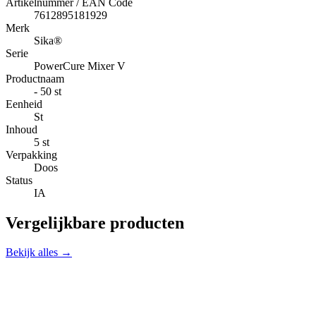
Artikelnummer / EAN Code
7612895181929
Merk
Sika®
Serie
PowerCure Mixer V
Productnaam
- 50 st
Eenheid
St
Inhoud
5 st
Verpakking
Doos
Status
IA
Vergelijkbare producten
Bekijk alles →