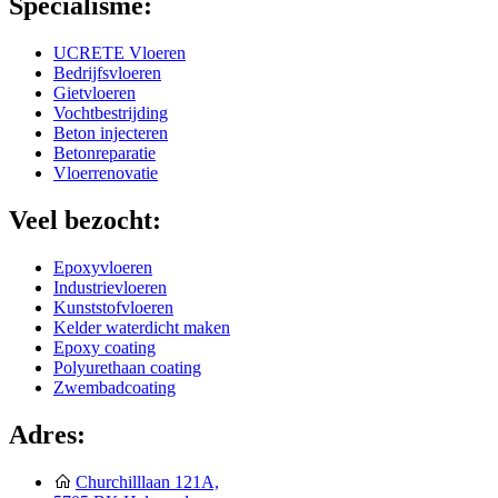
Specialisme:
UCRETE Vloeren
Bedrijfsvloeren
Gietvloeren
Vochtbestrijding
Beton injecteren
Betonreparatie
Vloerrenovatie
Veel bezocht:
Epoxyvloeren
Industrievloeren
Kunststofvloeren
Kelder waterdicht maken
Epoxy coating
Polyurethaan coating
Zwembadcoating
Adres:
Churchilllaan 121A,