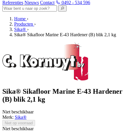
Referenties
Nieuws
Contact
0492 - 534 596
Home
›
Producten
›
Sika®
›
Sika® Sikafloor Marine E-43 Hardener (B) blik 2,1 kg
Sika® Sikafloor Marine E-43 Hardener
(B) blik 2,1 kg
Niet beschikbaar
Merk:
Sika®
Niet op voorraad
Niet beschikbaar