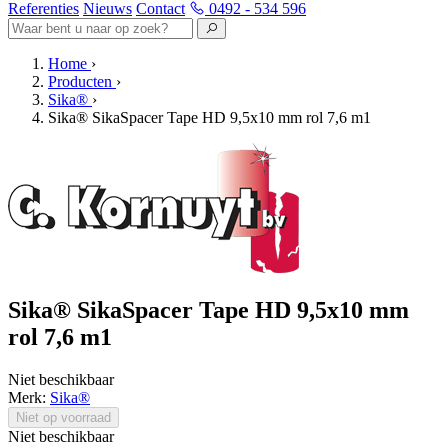
Referenties
Nieuws
Contact
0492 - 534 596
Home
›
Producten
›
Sika®
›
Sika® SikaSpacer Tape HD 9,5x10 mm rol 7,6 m1
Sika® SikaSpacer Tape HD 9,5x10 mm
rol 7,6 m1
Niet beschikbaar
Merk:
Sika®
Niet op voorraad
Niet beschikbaar