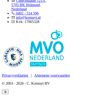
Churchilllaan 121A,
5705 BK Helmond,
Nederland
0492 - 534 596
info@kornuyt.nl
Kvk: 17065328
Privacyverklaring
|
Algemene voorwaarden
© 2003 - 2026 - C. Kornuyt BV