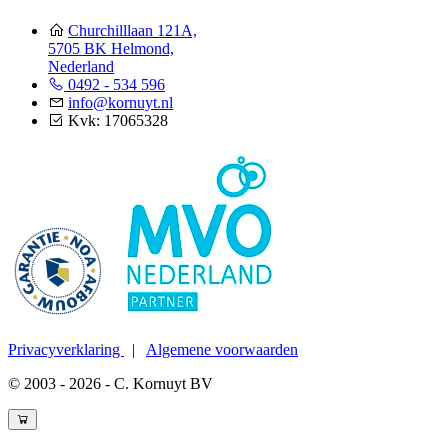
Churchilllaan 121A,
5705 BK Helmond,
Nederland
0492 - 534 596
info@kornuyt.nl
Kvk: 17065328
Privacyverklaring
|
Algemene voorwaarden
© 2003 - 2026 - C. Kornuyt BV