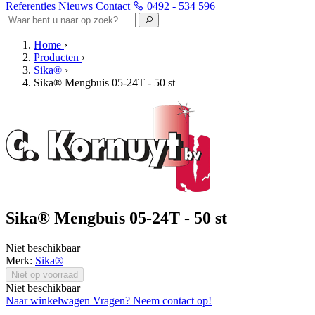
Referenties
Nieuws
Contact
0492 - 534 596
Home
›
Producten
›
Sika®
›
Sika® Mengbuis 05-24T - 50 st
Sika® Mengbuis 05-24T - 50 st
Niet beschikbaar
Merk:
Sika®
Niet op voorraad
Niet beschikbaar
Naar winkelwagen
Vragen? Neem contact op!