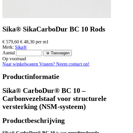
Sika® SikaCarboDur BC 10 Rods
€ 579,60
€ 48,30 per m1
Merk:
Sika®
Aantal
Toevoegen
Op voorraad
Naar winkelwagen
Vragen? Neem contact op!
Productinformatie
Sika® CarboDur® BC 10 –
Carbonvezelstaaf voor structurele
versterking (NSM-systeem)
Productbeschrijving
Sika® CarboDur® BC 10
is een
gepultrudeerde