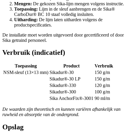
Mengen:
De gekozen Sika-lijm mengen volgens instructie.
Toepassing:
Lijm in de sleuf aanbrengen en de Sika®
CarboDur® BC 10 staaf volledig insluiten.
Uitharding:
De lijm laten uitharden volgens de
productspecificaties.
De installatie moet worden uitgevoerd door gecertificeerd of door
Sika getraind personeel.
Verbruik (indicatief)
Toepassing
Product
Verbruik
NSM-sleuf (13×13 mm)
Sikadur®-30
150 g/m
Sikadur®-30 LP
150 g/m
Sikadur®-330
120 g/m
Sikadur®-300
100 g/m
Sika AnchorFix®-3001
90 ml/m
De waarden zijn theoretisch en kunnen variëren afhankelijk van
ruwheid en absorptie van de ondergrond.
Opslag