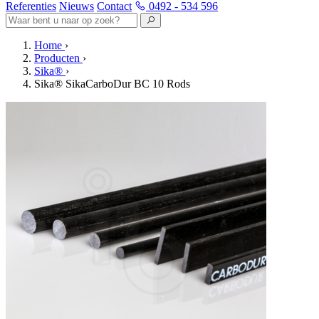
Referenties
Nieuws
Contact
0492 - 534 596
Home
›
Producten
›
Sika®
›
Sika® SikaCarboDur BC 10 Rods