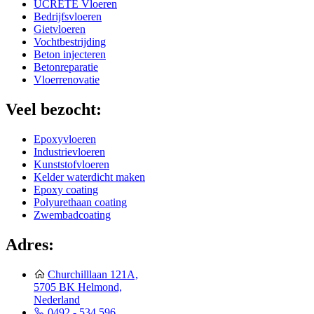
UCRETE Vloeren
Bedrijfsvloeren
Gietvloeren
Vochtbestrijding
Beton injecteren
Betonreparatie
Vloerrenovatie
Veel bezocht:
Epoxyvloeren
Industrievloeren
Kunststofvloeren
Kelder waterdicht maken
Epoxy coating
Polyurethaan coating
Zwembadcoating
Adres:
Churchilllaan 121A,
5705 BK Helmond,
Nederland
0492 - 534 596