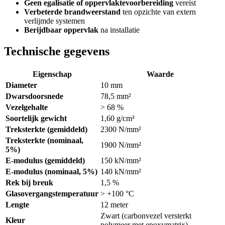
Geen egalisatie of oppervlaktevoorbereiding
vereist
Verbeterde brandweerstand
ten opzichte van extern
verlijmde systemen
Berijdbaar oppervlak
na installatie
Technische gegevens
Eigenschap
Waarde
Diameter
10 mm
Dwarsdoorsnede
78,5 mm²
Vezelgehalte
> 68 %
Soortelijk gewicht
1,60 g/cm³
Treksterkte (gemiddeld)
2300 N/mm²
Treksterkte (nominaal,
1900 N/mm²
5%)
E-modulus (gemiddeld)
150 kN/mm²
E-modulus (nominaal, 5%)
140 kN/mm²
Rek bij breuk
1,5 %
Glasovergangstemperatuur
> +100 °C
Lengte
12 meter
Zwart (carbonvezel versterkt
Kleur
polymeer met epoxymatrix)