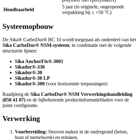
5 jaar (in originele, ongeopende
Houdbaarheid
verpakking bij ≤ +50 °C)
Systeemopbouw
De Sika® CarboDur® BC 10 wordt toegepast als onderdeel van het
Sika CarboDur® NSM-systeem
, in combinatie met de volgende
structurele lijmen:
Sika AnchorFix®-3001
Sikadur®-330
Sikadur®-30
Sikadur®-30 LP
Sikadur®-300
(voor horizontale toepassingen)
Raadpleeg de
Sika CarboDur® NSM Verwerkingshandleiding
(850 41 07)
en de bijbehorende productinformatiebladen voor de
juiste configuratie.
Verwerking
Voorbereiding:
Sleuven maken in de ondergrond (beton,
hout of metselwerk) en reinigen.