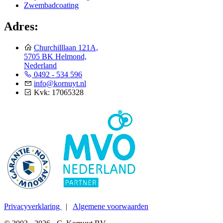
Zwembadcoating
Adres:
Churchilllaan 121A,
5705 BK Helmond,
Nederland
0492 - 534 596
info@kornuyt.nl
Kvk: 17065328
Privacyverklaring
|
Algemene voorwaarden