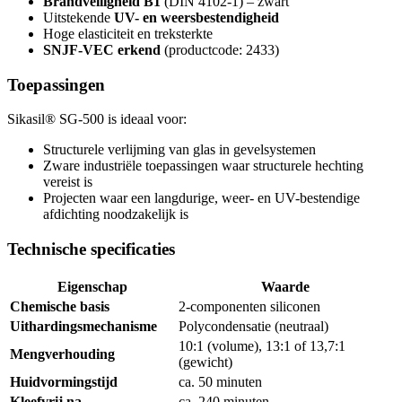
Brandveiligheid B1
(DIN 4102-1) – zwart
Uitstekende
UV- en weersbestendigheid
Hoge elasticiteit en treksterkte
SNJF-VEC erkend
(productcode: 2433)
Toepassingen
Sikasil® SG-500 is ideaal voor:
Structurele verlijming van glas in gevelsystemen
Zware industriële toepassingen waar structurele hechting
vereist is
Projecten waar een langdurige, weer- en UV-bestendige
afdichting noodzakelijk is
Technische specificaties
Eigenschap
Waarde
Chemische basis
2-componenten siliconen
Uithardingsmechanisme
Polycondensatie (neutraal)
10:1 (volume), 13:1 of 13,7:1
Mengverhouding
(gewicht)
Huidvormingstijd
ca. 50 minuten
Kleefvrij na
ca. 240 minuten