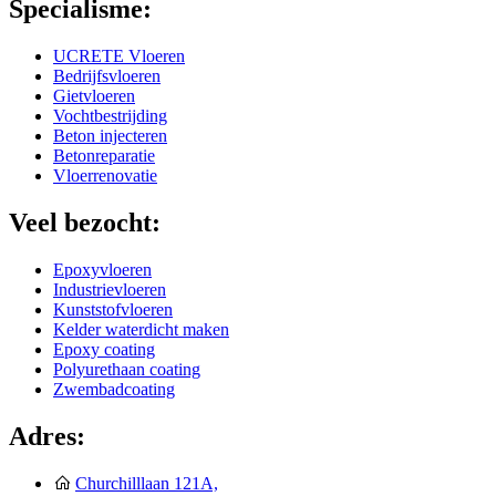
Specialisme:
UCRETE Vloeren
Bedrijfsvloeren
Gietvloeren
Vochtbestrijding
Beton injecteren
Betonreparatie
Vloerrenovatie
Veel bezocht:
Epoxyvloeren
Industrievloeren
Kunststofvloeren
Kelder waterdicht maken
Epoxy coating
Polyurethaan coating
Zwembadcoating
Adres:
Churchilllaan 121A,