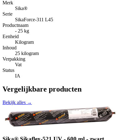
Merk
Sika®
Serie
SikaForce-311 L45
Productnaam
- 25 kg
Eenheid
Kilogram
Inhoud
25 kilogram
Verpakking
Vat
Status
IA
Vergelijkbare producten
Bekijk alles →
Sika® Sikaflex-521 UV - 600 ml - zwart