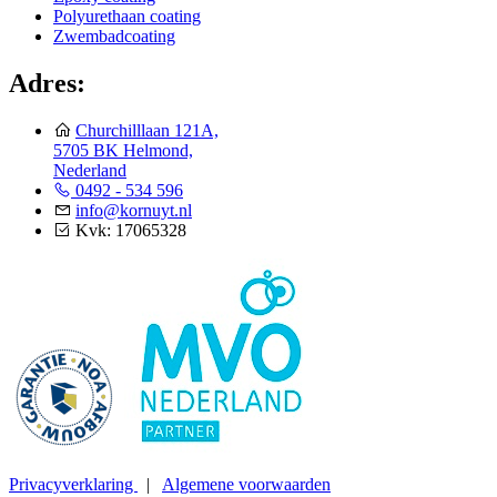
Polyurethaan coating
Zwembadcoating
Adres:
Churchilllaan 121A,
5705 BK Helmond,
Nederland
0492 - 534 596
info@kornuyt.nl
Kvk: 17065328
Privacyverklaring
|
Algemene voorwaarden