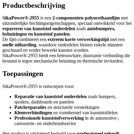
Productbeschrijving
SikaPower®-2955
is een
2-componenten polyurethaanlijm
met
uitzonderlijke hechtingseigenschappen, speciaal ontwikkeld voor het
repareren van kunststof onderdelen
zoals
autobumpers,
behuizingen en kunststof panelen
.
De lijm combineert een
extreem korte verwerkingstijd
met een
snelle uitharding
, waardoor onderdelen binnen enkele minuten
geschuurd en verder bewerkt kunnen worden.
SikaPower®-2955 biedt een betrouwbare, duurzame verbinding die
bestand is tegen mechanische belasting en thermische invloeden.
Toepassingen
SikaPower®-2955 is ontworpen voor:
Reparatie van kunststof onderdelen
zoals bumpers,
spoilers, dashboards en panelen
Patchreparaties
en structurele versterkingen
Klemverbindingen
en vormherstel van kunststofdelen
Professionele kunststofverwerking
in de automotive-,
carrosserie- en onderhoudssector
Het product is uitsluitend bedoeld voor
professioneel gebruik
.