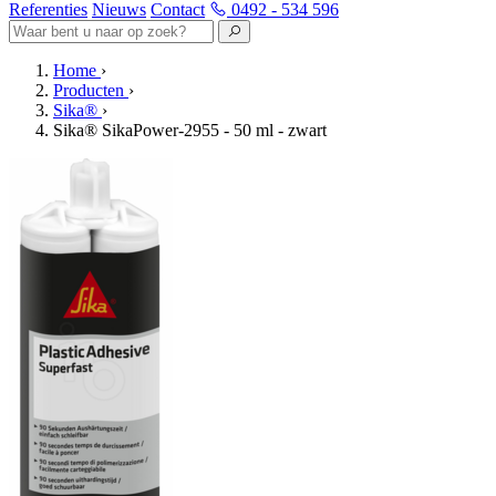
Referenties
Nieuws
Contact
0492 - 534 596
Home
›
Producten
›
Sika®
›
Sika® SikaPower-2955 - 50 ml - zwart