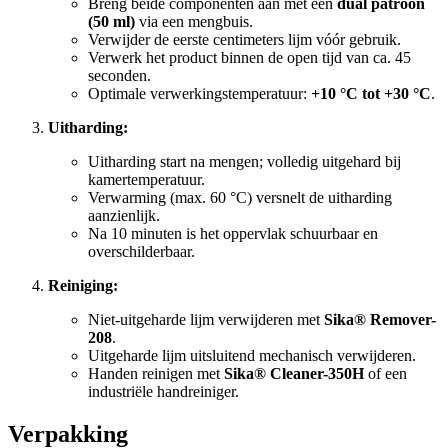
Breng beide componenten aan met een
dual patroon
(50 ml)
via een mengbuis.
Verwijder de eerste centimeters lijm vóór gebruik.
Verwerk het product binnen de open tijd van ca. 45
seconden.
Optimale verwerkingstemperatuur:
+10 °C tot +30 °C
.
Uitharding:
Uitharding start na mengen; volledig uitgehard bij
kamertemperatuur.
Verwarming (max. 60 °C) versnelt de uitharding
aanzienlijk.
Na 10 minuten is het oppervlak schuurbaar en
overschilderbaar.
Reiniging:
Niet-uitgeharde lijm verwijderen met
Sika® Remover-
208
.
Uitgeharde lijm uitsluitend mechanisch verwijderen.
Handen reinigen met
Sika® Cleaner-350H
of een
industriële handreiniger.
Verpakking