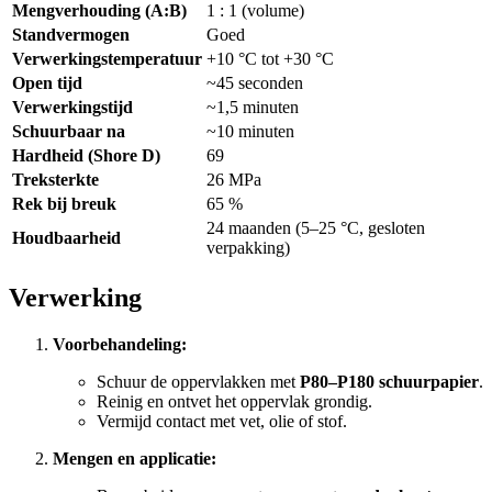
Mengverhouding (A:B)
1 : 1 (volume)
Standvermogen
Goed
Verwerkingstemperatuur
+10 °C tot +30 °C
Open tijd
~45 seconden
Verwerkingstijd
~1,5 minuten
Schuurbaar na
~10 minuten
Hardheid (Shore D)
69
Treksterkte
26 MPa
Rek bij breuk
65 %
24 maanden (5–25 °C, gesloten
Houdbaarheid
verpakking)
Verwerking
Voorbehandeling:
Schuur de oppervlakken met
P80–P180 schuurpapier
.
Reinig en ontvet het oppervlak grondig.
Vermijd contact met vet, olie of stof.
Mengen en applicatie: