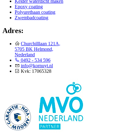
Kelder waterdicht maken
Epoxy coating
Polyurethaan coating
Zwembadcoating
Adres:
Churchilllaan 121A,
5705 BK Helmond,
Nederland
0492 - 534 596
info@kornuyt.nl
Kvk: 17065328