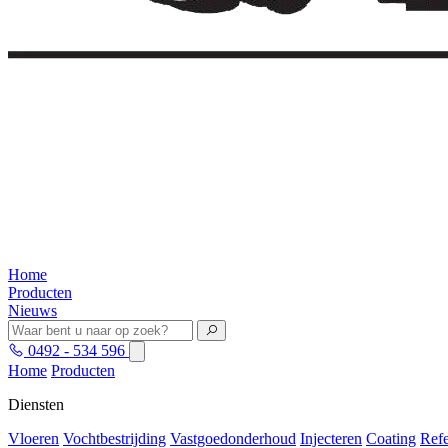
Home
Producten
Nieuws
0492 - 534 596
Home
Producten
Diensten
Vloeren
Vochtbestrijding
Vastgoedonderhoud
Injecteren
Coating
Refe