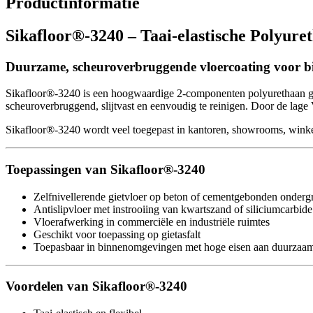
Productinformatie
Sikafloor®-3240 – Taai-elastische Polyur
Duurzame, scheuroverbruggende vloercoating voor b
Sikafloor®-3240 is een hoogwaardige 2-componenten polyurethaan giet
scheuroverbruggend, slijtvast en eenvoudig te reinigen. Door de lag
Sikafloor®-3240 wordt veel toegepast in kantoren, showrooms, winkels
Toepassingen van Sikafloor®-3240
Zelfnivellerende gietvloer op beton of cementgebonden onder
Antislipvloer met instrooiing van kwartszand of siliciumcarbide
Vloerafwerking in commerciële en industriële ruimtes
Geschikt voor toepassing op gietasfalt
Toepasbaar in binnenomgevingen met hoge eisen aan duurzaam
Voordelen van Sikafloor®-3240