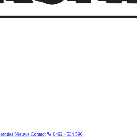
renties
Nieuws
Contact
0492 - 534 596