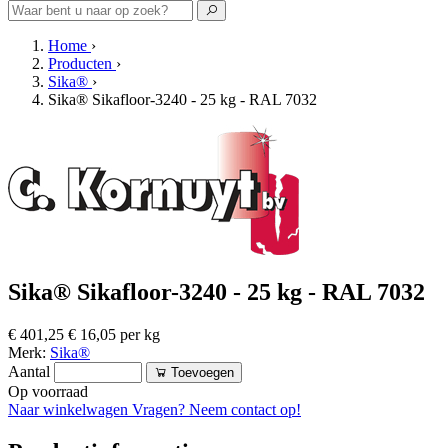
Home
›
Producten
›
Sika®
›
Sika® Sikafloor-3240 - 25 kg - RAL 7032
Sika® Sikafloor-3240 - 25 kg - RAL 7032
€ 401,25
€ 16,05 per kg
Merk:
Sika®
Aantal
Toevoegen
Op voorraad
Naar winkelwagen
Vragen? Neem contact op!