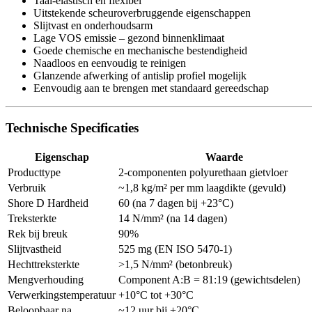
Taai-elastisch en flexibel
Uitstekende scheuroverbruggende eigenschappen
Slijtvast en onderhoudsarm
Lage VOS emissie – gezond binnenklimaat
Goede chemische en mechanische bestendigheid
Naadloos en eenvoudig te reinigen
Glanzende afwerking of antislip profiel mogelijk
Eenvoudig aan te brengen met standaard gereedschap
Technische Specificaties
Eigenschap
Waarde
Producttype
2-componenten polyurethaan gietvloer
Verbruik
~1,8 kg/m² per mm laagdikte (gevuld)
Shore D Hardheid
60 (na 7 dagen bij +23°C)
Treksterkte
14 N/mm² (na 14 dagen)
Rek bij breuk
90%
Slijtvastheid
525 mg (EN ISO 5470-1)
Hechttreksterkte
>1,5 N/mm² (betonbreuk)
Mengverhouding
Component A:B = 81:19 (gewichtsdelen)
Verwerkingstemperatuur
+10°C tot +30°C
Beloopbaar na
~12 uur bij +20°C