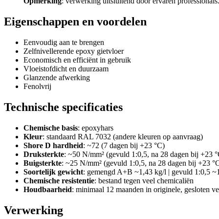
Opmerking
: verwerking uitsluitend door ervaren professionals
Eigenschappen en voordelen
Eenvoudig aan te brengen
Zelfnivellerende epoxy gietvloer
Economisch en efficiënt in gebruik
Vloeistofdicht en duurzaam
Glanzende afwerking
Fenolvrij
Technische specificaties
Chemische basis
: epoxyhars
Kleur
: standaard RAL 7032 (andere kleuren op aanvraag)
Shore D hardheid
: ~72 (7 dagen bij +23 °C)
Druksterkte
: ~50 N/mm² (gevuld 1:0,5, na 28 dagen bij +23 °
Buigsterkte
: ~25 N/mm² (gevuld 1:0,5, na 28 dagen bij +23 °
Soortelijk gewicht
: gemengd A+B ~1,43 kg/l | gevuld 1:0,5 ~1
Chemische resistentie
: bestand tegen veel chemicaliën
Houdbaarheid
: minimaal 12 maanden in originele, gesloten v
Verwerking