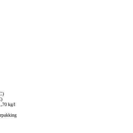
.
C)
C)
,70 kg/l
erpakking