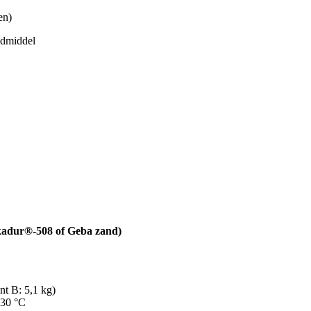
en)
ndmiddel
ikadur®-508 of Geba zand)
nt B: 5,1 kg)
+30 °C