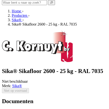
Home
›
Producten
›
Sika®
›
Sika® Sikafloor 2600 - 25 kg - RAL 7035
Sika® Sikafloor 2600 - 25 kg - RAL 7035
Niet beschikbaar
Merk:
Sika®
Niet op voorraad
Documenten