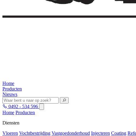
Home
Producten
Nieuws
0492 - 534 596
Home
Producten
Diensten
Vloeren
Vochtbestrijding
Vastgoedonderhoud
Injecteren
Coating
Refe