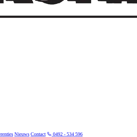
renties
Nieuws
Contact
0492 - 534 596