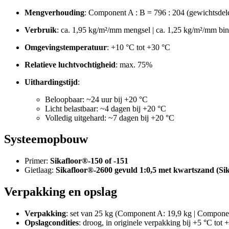
Mengverhouding
: Component A : B = 796 : 204 (gewichtsdel
Verbruik
: ca. 1,95 kg/m²/mm mengsel | ca. 1,25 kg/m²/mm bi
Omgevingstemperatuur
: +10 °C tot +30 °C
Relatieve luchtvochtigheid
: max. 75%
Uithardingstijd
:
Beloopbaar: ~24 uur bij +20 °C
Licht belastbaar: ~4 dagen bij +20 °C
Volledig uitgehard: ~7 dagen bij +20 °C
Systeemopbouw
Primer:
Sikafloor®-150 of -151
Gietlaag:
Sikafloor®-2600 gevuld 1:0,5 met kwartszand (S
Verpakking en opslag
Verpakking
: set van 25 kg (Component A: 19,9 kg | Compone
Opslagcondities
: droog, in originele verpakking bij +5 °C tot 