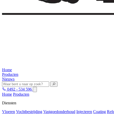
Home
Producten
Nieuws
0492 - 534 596
Home
Producten
Diensten
Vloeren
Vochtbestrijding
Vastgoedonderhoud
Injecteren
Coating
Refe