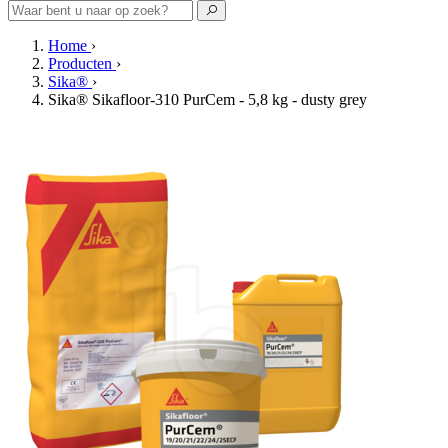
Home
›
Producten
›
Sika®
›
Sika® Sikafloor-310 PurCem - 5,8 kg - dusty grey