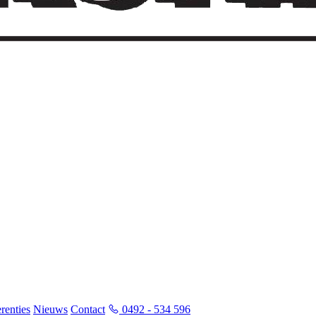
renties
Nieuws
Contact
0492 - 534 596